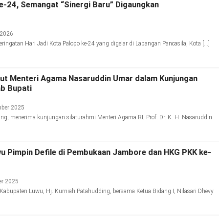
ke-24, Semangat “Sinergi Baru” Digaungkan
 2026
ingatan Hari Jadi Kota Palopo ke-24 yang digelar di Lapangan Pancasila, Kota […]
ut Menteri Agama Nasaruddin Umar dalam Kunjungan
ab Bupati
ber 2025
ng, menerima kunjungan silaturahmi Menteri Agama RI, Prof. Dr. K. H. Nasaruddin
u Pimpin Defile di Pembukaan Jambore dan HKG PKK ke-
er 2025
abupaten Luwu, Hj. Kurniah Patahudding, bersama Ketua Bidang I, Nilasari Dhevy