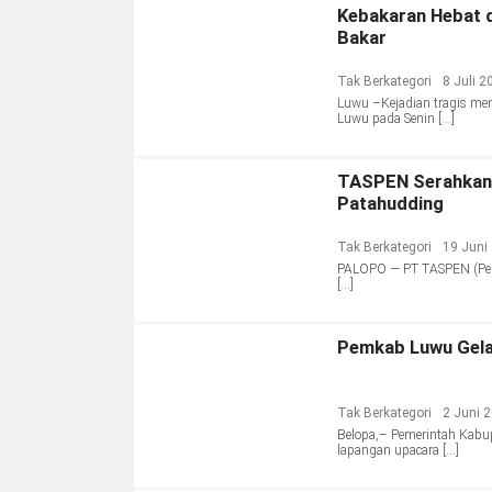
Kebakaran Hebat d
Bakar
Tak Berkategori
8 Juli 2
Luwu –Kejadian tragis me
Luwu pada Senin […]
TASPEN Serahkan 
Patahudding
Tak Berkategori
19 Juni
PALOPO — PT TASPEN (Pers
[…]
Pemkab Luwu Gelar
Tak Berkategori
2 Juni 
Belopa,– Pemerintah Kabup
lapangan upacara […]