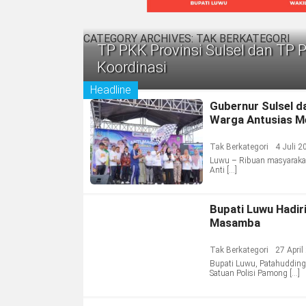
CATEGORY ARCHIVES:
TAK BERKATEGORI
TP PKK Provinsi Sulsel dan TP 
Koordinasi
Headline
Gubernur Sulsel d
Warga Antusias M
Tak Berkategori
4 Juli 2
Luwu – Ribuan masyarakat
Anti […]
Bupati Luwu Hadir
Masamba
Tak Berkategori
27 April
Bupati Luwu, Patahudding
Satuan Polisi Pamong […]