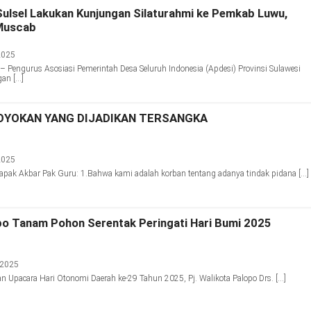
ulsel Lakukan Kunjungan Silaturahmi ke Pemkab Luwu,
Muscab
2025
 Pengurus Asosiasi Pemerintah Desa Seluruh Indonesia (Apdesi) Provinsi Sulawesi
gan […]
YOKAN YANG DIJADIKAN TERSANGKA
2025
pak Akbar Pak Guru: 1.Bahwa kami adalah korban tentang adanya tindak pidana […]
opo Tanam Pohon Serentak Peringati Hari Bumi 2025
 2025
 Upacara Hari Otonomi Daerah ke-29 Tahun 2025, Pj. Walikota Palopo Drs. […]