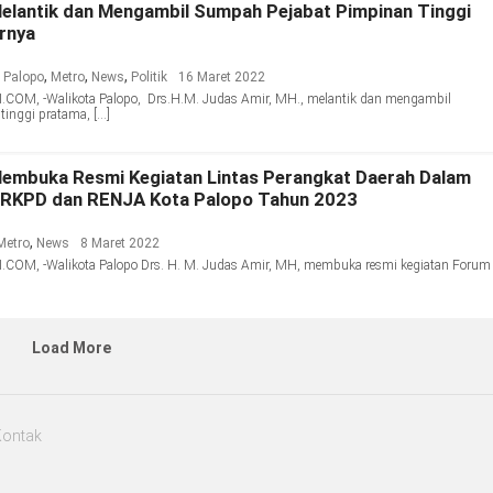
elantik dan Mengambil Sumpah Pejabat Pimpinan Tinggi
arnya
,
,
,
 Palopo
Metro
News
Politik
16 Maret 2022
OM, -Walikota Palopo, Drs.H.M. Judas Amir, MH., melantik dan mengambil
inggi pratama, […]
Membuka Resmi Kegiatan Lintas Perangkat Daerah Dalam
RKPD dan RENJA Kota Palopo Tahun 2023
,
Metro
News
8 Maret 2022
OM, -Walikota Palopo Drs. H. M. Judas Amir, MH, membuka resmi kegiatan Forum
Load More
Kontak