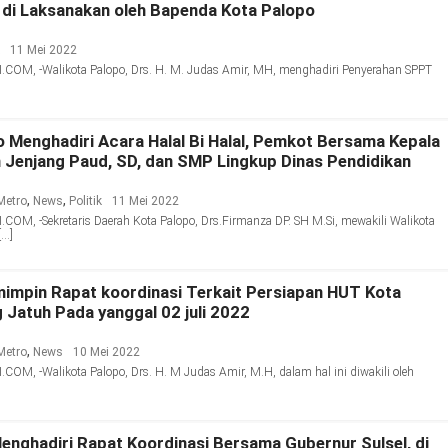
 di Laksanakan oleh Bapenda Kota Palopo
11 Mei 2022
M, -Walikota Palopo, Drs. H. M. Judas Amir, MH, menghadiri Penyerahan SPPT
 Menghadiri Acara Halal Bi Halal, Pemkot Bersama Kepala
 Jenjang Paud, SD, dan SMP Lingkup Dinas Pendidikan
,
,
Metro
News
Politik
11 Mei 2022
M, -Sekretaris Daerah Kota Palopo, Drs.Firmanza DP. SH M.Si, mewakili Walikota
[…]
impin Rapat koordinasi Terkait Persiapan HUT Kota
 Jatuh Pada yanggal 02 juli 2022
,
Metro
News
10 Mei 2022
, -Walikota Palopo, Drs. H. M Judas Amir, M.H, dalam hal ini diwakili oleh
enghadiri Rapat Koordinasi Bersama Gubernur Sulsel, di