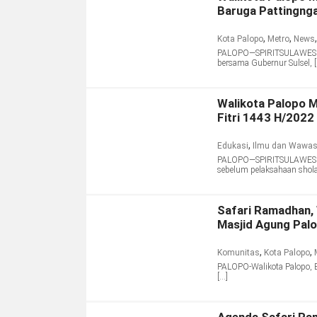
Baruga Pattingnga
,
,
Kota Palopo
Metro
News
PALOPO—SPIRITSULAWESI.CO
bersama Gubernur Sulsel, 
Walikota Palopo 
Fitri 1443 H/2022
,
Edukasi
Ilmu dan Wawa
PALOPO—SPIRITSULAWESI.C
sebelum pelaksahaan sholat 
Safari Ramadhan, 
Masjid Agung Pal
,
,
Komunitas
Kota Palopo
PALOPO-Walikota Palopo, 
[…]