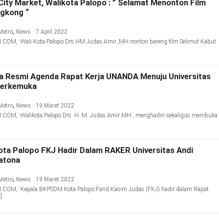
City Market, Walikota Palopo : ” Selamat Menonton Film
ngkong “
,
Metro
News
7 April 2022
OM, -Wali Kota Palopo Drs HM Judas Amir.,MH nonton bareng film Selimut Kabut
 Resmi Agenda Rapat Kerja UNANDA Menuju Universitas
Terkemuka
,
Metro
News
19 Maret 2022
OM, -Walikota Palopo Drs. H. M. Judas Amir MH., menghadiri sekaligus membuka
ta Palopo FKJ Hadir Dalam RAKER Universitas Andi
atona
,
Metro
News
19 Maret 2022
OM, -Kepala BKPSDM Kota Palopo Farid Kasim Judas (FKJ) hadir dalam Rapat
]