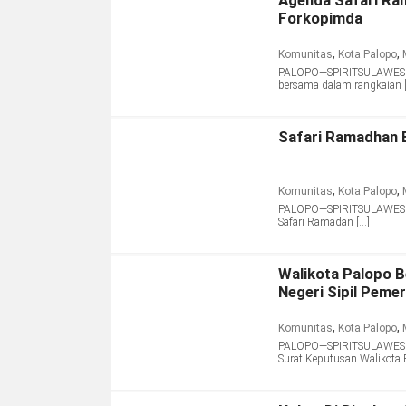
Agenda Safari Ra
Forkopimda
,
,
Komunitas
Kota Palopo
PALOPO—SPIRITSULAWESI.C
bersama dalam rangkaian 
Safari Ramadhan B
,
,
Komunitas
Kota Palopo
PALOPO—SPIRITSULAWESI.CO
Safari Ramadan […]
Walikota Palopo 
Negeri Sipil Peme
,
,
Komunitas
Kota Palopo
PALOPO—SPIRITSULAWESI.C
Surat Keputusan Walikota 