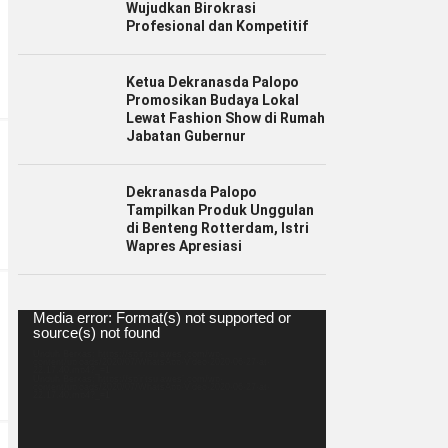
Wujudkan Birokrasi
Profesional dan Kompetitif
Ketua Dekranasda Palopo
Promosikan Budaya Lokal
Lewat Fashion Show di Rumah
Jabatan Gubernur
Dekranasda Palopo
Tampilkan Produk Unggulan
di Benteng Rotterdam, Istri
Wapres Apresiasi
Pemutar
Media error: Format(s) not supported or
Video
source(s) not found
Unduh Berkas: https://spiritsulawesi.com/wp-
content/uploads/2020/07/WhatsApp-Video-2020-06-27-at-
22.17.40.mp4?_=1
Unduh Berkas: https://spiritsulawesi.com/wp-
content/uploads/2020/07/WhatsApp-Video-2020-06-27-at-
22.17.40.mp4?_=1