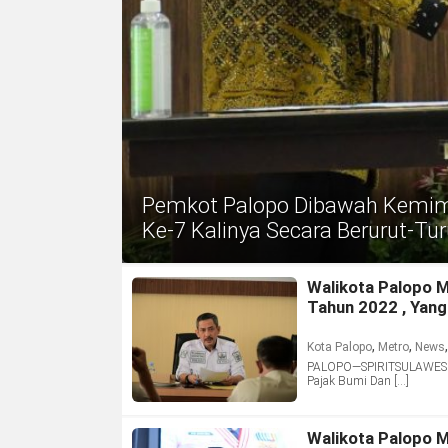
Pemkot Palopo Dibawah Kemimp
Ke-7 Kalinya Secara Berurut-Tur
Walikota Palopo 
Tahun 2022 , Yan
,
,
Kota Palopo
Metro
News
PALOPO—SPIRITSULAWESI.C
Pajak Bumi Dan […]
Walikota Palopo 