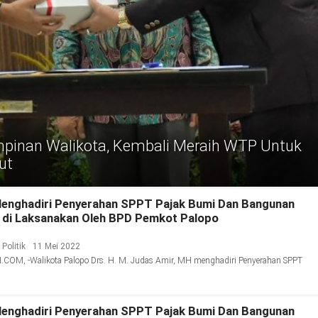
inan Walikota, Kembali Meraih WTP Untuk
ut
Menghadiri Penyerahan SPPT Pajak Bumi Dan Bangunan
g di Laksanakan Oleh BPD Pemkot Palopo
,
Politik
11 Mei 2022
OM, -Walikota Palopo Drs. H. M. Judas Amir, MH menghadiri Penyerahan SPPT
Menghadiri Penyerahan SPPT Pajak Bumi Dan Bangunan