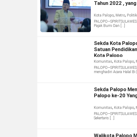
Tahun 2022 , yang
,
,
Kota Palopo
Metro
Politik
PALOPO—SPIRITSULAWESI.CO
Pajak Bumi Dan […]
Sekda Kota Palopo
Satuan Pendidikan
Kota Palopo
,
,
Komunitas
Kota Palopo
PALOPO—SPIRITSULAWESI.CO
menghadiri Acara Halal Bi 
Sekda Palopo Mem
Palopo ke-20 Yang
,
,
Komunitas
Kota Palopo
PALOPO—SPIRITSULAWESI.COM
Sekertaris […]
Walikota Palopo M