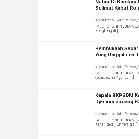
Nobar Di Bioskop 
Selimut Kabut Ro
,
,
Komunitas
Kota Palopo
PALOPO—SPIRITSULAWESI.C
Rongkong di […]
Pembukaan Secara
Yang Unggul dan 
,
,
Komunitas
Kota Palopo
PALOPO—SPIRITSULAWESI.C
secara resmi Agenda […]
Kepala BKPSDM Ko
Djemma diruang R
,
,
Komunitas
Kota Palopo
PALOPO—SPIRITSULAWESI.C
Kerja (Raker) Universitas […