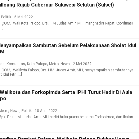
lloang Rujab Gubernur Sulawesi Selatan (Sulsel)
,
Politik
6 Mei 2022
M, -Wali Kota Palopo, Drs. HM Judas Amir, MH, menghadiri Rapat Koordinasi
[…]
Menyampaikan Sambutan Sebelum Pelaksanaan Sholat Idul
 M
,
,
,
,
san
Komunitas
Kota Palopo
Metro
News
2 Mei 2022
OM, -Walikota Palopo, Drs. HM. Judas Amir, MH, menyampaikan sambutannya,
Idul Fitri […]
Walikota dan Forkopimda Serta IPHI Turut Hadir Di Aula
opo
,
,
Metro
News
Politik
18 April 2022
Bpk. Drs. HM. Judas Amir MH hadiri buka puasa bersama Forkopimda, dan Ikatan