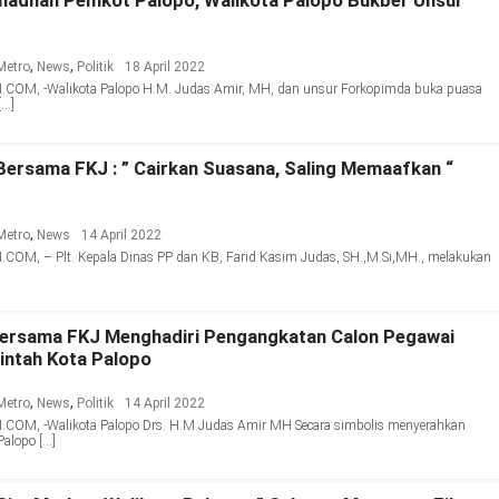
madhan Pemkot Palopo, Walikota Palopo Bukber Unsur
,
,
Metro
News
Politik
18 April 2022
OM, -Walikota Palopo H.M. Judas Amir, MH, dan unsur Forkopimda buka puasa
[…]
ersama FKJ : ” Cairkan Suasana, Saling Memaafkan “
,
Metro
News
14 April 2022
M, – Plt. Kepala Dinas PP dan KB, Farid Kasim Judas, SH.,M.Si,MH., melakukan
Bersama FKJ Menghadiri Pengangkatan Calon Pegawai
rintah Kota Palopo
,
,
Metro
News
Politik
14 April 2022
OM, -Walikota Palopo Drs. H.M Judas Amir MH Secara simbolis menyerahkan
Palopo […]