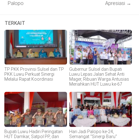
Palopo
Apresiasi
→
TERKAIT
TP PKK Provinsi Sulsel dan TP
Gubernur Sulsel dan Bupati
PKK Luwu Perkuat Sinergi
Luwu Lepas Jalan Sehat Anti
Melalui Rapat Koordinasi
Mager, Ribuan Warga Antusias
Meriahkan HUT Luwu ke-67
Bupati Luwu Hadiri Peringatan
Hari Jadi Palopo ke-24,
HUT Damkar, Satpol PP, dan
Semangat “Sinergi Baru”