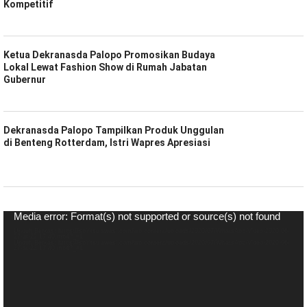
Kompetitif
Ketua Dekranasda Palopo Promosikan Budaya
Lokal Lewat Fashion Show di Rumah Jabatan
Gubernur
Dekranasda Palopo Tampilkan Produk Unggulan
di Benteng Rotterdam, Istri Wapres Apresiasi
Pemutar
Media error: Format(s) not supported or source(s) not found
Video
Unduh Berkas: https://spiritsulawesi.com/wp-content/uploads/2020/07/WhatsApp-Video-2020-06-
27-at-22.17.40.mp4?_=1
Unduh Berkas: https://spiritsulawesi.com/wp-content/uploads/2020/07/WhatsApp-Video-2020-06-
27-at-22.17.40.mp4?_=1