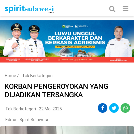
Home
News
Metro
Nasional
Politik
Hukum & Kriminal
Ekobis
Tekno
Home
/
Tak Berkategori
Edukasi
Komunitas
KORBAN PENGEROYOKAN YANG
DIJADIKAN TERSANGKA
Tak Berkategori
22 Mei 2025
Editor :
Spirit Sulawesi