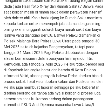
mengalami Luka Lebam dan Keretakan tulang Bagian kanan
dada ( ada Hasil foto X-ray dari Rumah Sakit);7.Bahwa Pada
saat korban masih di rumah sakit dalam perawatan intensif
oleh dokter ahli, Kanit berkunjung ke Rumah Sakit meminta
kepada korban untuk menempuh jalan damai dengan iming-
oming akan mengganti seluruh biaya rumah sakit dan biaya
lainnya yang dianggap perlu;8. Bahwa Pelaku diamankan di
Polsek Malange Bara Polres Luwu Utara pada tanggal 30
Mei 2025 setelah kejadian Pengeroyokan, tetapi pada
tanggal 31 Maret 2025 Pagi Pelaku di bebaskan dengan
alasan kemanusiaan dalam perayaan hari raya idul fitri.
Kemudian, ada tanggal 2 April 2025 Pelaku tidak berada lagi
di Kapolsek Malangke barat dan berada di Kota Palopo
informasi Valid, alasan penyidik bahwa Pelaku belum bisa di
proses sebab hasil visum belum keluar dari Puskesmas dan
Pelaku juga membuat laporan sehingga pelaku keberatan
ditahan seorang diri tanpa ada nya si korban di proses juga,
sementara saat itu korban sedang dalam penanganan
intensif di RSUD Andi Djemma masamba Luwu Utara;9.