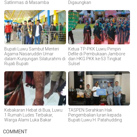
Satlinmas di Masamba
Digaungkan
Bupati Luwu Sambut Menteri
Ketua TP-PKK Luwu Pimpin
Agama Nasaruddin Umar
Defile di Pembukaan Jambore
dalam Kunjungan Silaturahmi di
dan HKG PKK ke-53 Tingkat
Rujab Bupati
Sulsel
Kebakaran Hebat di Bua, Luwu:
TASPEN Serahkan Hak
1 Rumah Ludes Terbakar,
Pengembalian Iuran kepada
Warga Alami Luka Bakar
Bupati Luwu H. Patahudding
COMMENT