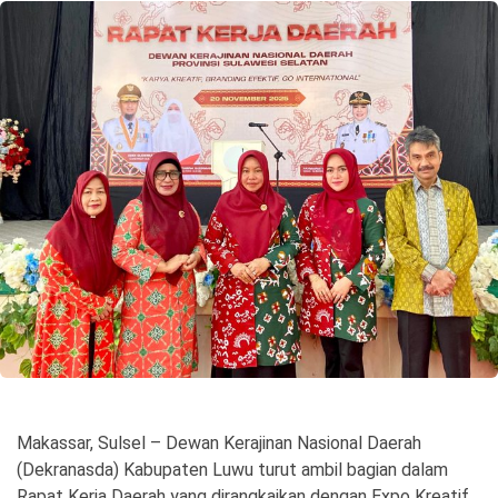
©
Copyright
2026
Spirit
Sulawesi
Makassar, Sulsel – Dewan Kerajinan Nasional Daerah
(Dekranasda) Kabupaten Luwu turut ambil bagian dalam
Rapat Kerja Daerah yang dirangkaikan dengan Expo Kreatif