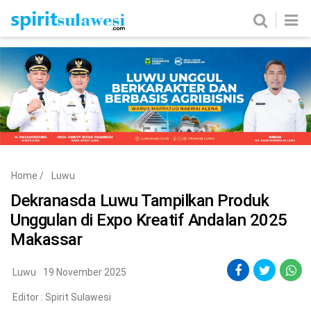
Home
News
Metro
Nasional
Politik
Hukum & Kriminal
Ekobis
Tekno
Home
/
Luwu
Edukasi
Komunitas
Dekranasda Luwu Tampilkan Produk
Unggulan di Expo Kreatif Andalan 2025
Makassar
Luwu
19 November 2025
Editor :
Spirit Sulawesi