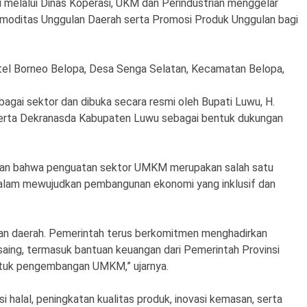
melalui Dinas Koperasi, UKM dan Perindustrian menggelar
omoditas Unggulan Daerah serta Promosi Produk Unggulan bagi
tel Borneo Belopa, Desa Senga Selatan, Kecamatan Belopa,
rbagai sektor dan dibuka secara resmi oleh Bupati Luwu, H.
serta Dekranasda Kabupaten Luwu sebagai bentuk dukungan
an bahwa penguatan sektor UMKM merupakan salah satu
lam mewujudkan pembangunan ekonomi yang inklusif dan
n daerah. Pemerintah terus berkomitmen menghadirkan
aing, termasuk bantuan keuangan dari Pemerintah Provinsi
untuk pengembangan UMKM,” ujarnya.
i halal, peningkatan kualitas produk, inovasi kemasan, serta