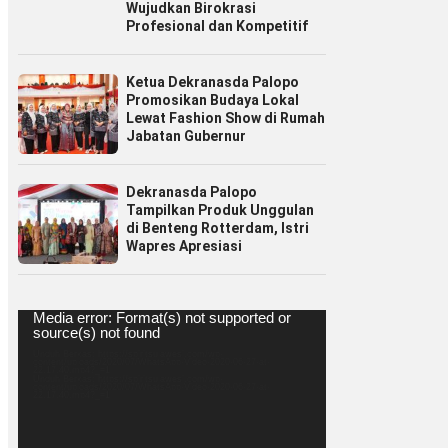
Wujudkan Birokrasi
Profesional dan Kompetitif
Ketua Dekranasda Palopo
Promosikan Budaya Lokal
Lewat Fashion Show di Rumah
Jabatan Gubernur
Dekranasda Palopo
Tampilkan Produk Unggulan
di Benteng Rotterdam, Istri
Wapres Apresiasi
Pemutar
Media error: Format(s) not supported or
Video
source(s) not found
Unduh Berkas: https://spiritsulawesi.com/wp-
content/uploads/2020/07/WhatsApp-Video-2020-06-27-at-
22.17.40.mp4?_=1
Unduh Berkas: https://spiritsulawesi.com/wp-
content/uploads/2020/07/WhatsApp-Video-2020-06-27-at-
22.17.40.mp4?_=1