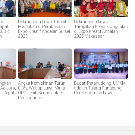
an
Dekranasda Luwu Tampil
Dekranasda Luwu
apal
Memukau di Pembukaan
Tampilkan Produk Unggulan
KUB di
Expo Kreatif Andalan Sulsel
di Expo Kreatif Andalan
n
2025
2025 Makassar
ngkan
Angka Kemiskinan Turun
Bupati Patahudding: UMKM
 Adipura,
0,8%, Wabup Luwu Minta
adalah Tulang Punggung
si Cepat
OPD Lebih Serius dalam
Perekonomian Luwu
Penanganan