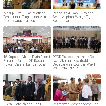
Wabup Luwu Buka Pelatihan
Reses DPRD Dapil III Palopo
Tenun untuk Tingkatkan Mutu
Serap Aspirasi Warga Tiga
Produk Unggulan Daerah
Kecamatan
48 Koperasi Merah Putih Resmi
DPRD Palopo Umumkan Resmi
Berdiri di Palopo, SK Badan
Naili-Akhmad Syarifuddin
Hukum Diserahkan Simbolis
Sebagai Wali Kota dan Wakil
Wali Kota Terpilih
Pj Wali Kota Palopo Hadiri
Wisatawan Mancanegara Tiba