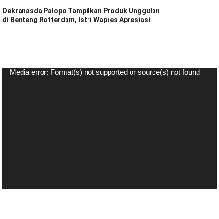
Dekranasda Palopo Tampilkan Produk Unggulan
di Benteng Rotterdam, Istri Wapres Apresiasi
Pemutar
Media error: Format(s) not supported or source(s) not found
Video
Unduh Berkas: https://spiritsulawesi.com/wp-content/uploads/2020/07/WhatsApp-Video-2020-06-
27-at-22.17.40.mp4?_=1
Unduh Berkas: https://spiritsulawesi.com/wp-content/uploads/2020/07/WhatsApp-Video-2020-06-
27-at-22.17.40.mp4?_=1