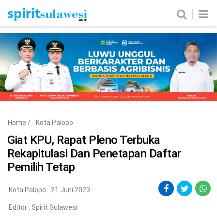
Home
News
Metro
Nasional
Politik
Hukum & Kriminal
Ekobis
Tekno
Home
/
Kota Palopo
Edukasi
Komunitas
Giat KPU, Rapat Pleno Terbuka
Rekapitulasi Dan Penetapan Daftar
Pemilih Tetap
Kota Palopo
21 Juni 2023
Editor :
Spirit Sulawesi