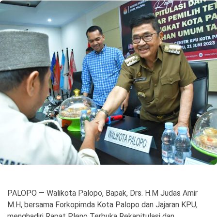
©
Copyright
2026
Spirit
Sulawesi
PALOPO — Walikota Palopo, Bapak, Drs. H.M Judas Amir
M.H, bersama Forkopimda Kota Palopo dan Jajaran KPU,
menghadiri Rapat Pleno Terbuka Rekapitulasi dan