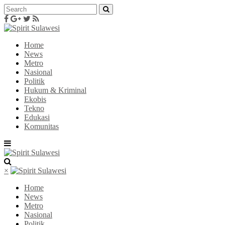
Home
News
Metro
Nasional
Politik
Hukum & Kriminal
Ekobis
Tekno
Edukasi
Komunitas
×
Home
News
Metro
Nasional
Politik