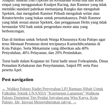
Adapun Sasaran Dari Operasi ini Kendaraan Roda dua dan Roda
empat yang menggunakan Knalpot Racing, dan Ranmor yang tidak
memiliki standard pabrikan memanjang Rangka dan mengubah
Spektek, dan mengubah Ranmor Pribadi mengubah serine atau
Retator/terobo yang bukan untuk peruntukannya, Pnkb Ranmor
yang tidak sesuai aturan Spektek, dan penggunaan Helm yang tidak
berstandar SNI baik untuk pengendara motor atau yang
berboncengan.
Dan di himbau untuk Seluruh Warga Khususnya Kota Palopo agar
terus Mentaati Peraturan demi terciptanya Kamseltibcarlantas di
Kota Palopo. Serta Mekanisme yang diberikan ada 40%
Penyuluhan, 40℅ Pelayanan, dan 20% Penindakan.
Turut hadir dalam Kegiatan ini Turut hadir unsur Forkopimda, Dinas
Pemadam Kebakaran dan Penyelamatan, Satpol PP, serta Para
peserta Apel.
Post navigation
←
Walikot Palopo Hadiri Penyerahan LPJ Bantuan Hibah Untuk
Falkultas Teknik UNANDA
“Kunjungan Lapangan” Walikota
Palopo Dampingi Tim Penilai Satyalancana Wira Karya. Kota
Palopo, Ide, Inovasi Mensejahterakan rakyat.
→