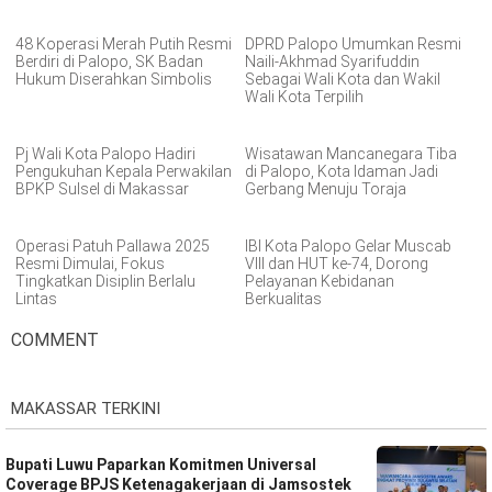
48 Koperasi Merah Putih Resmi
DPRD Palopo Umumkan Resmi
Berdiri di Palopo, SK Badan
Naili-Akhmad Syarifuddin
Hukum Diserahkan Simbolis
Sebagai Wali Kota dan Wakil
Wali Kota Terpilih
Pj Wali Kota Palopo Hadiri
Wisatawan Mancanegara Tiba
Pengukuhan Kepala Perwakilan
di Palopo, Kota Idaman Jadi
BPKP Sulsel di Makassar
Gerbang Menuju Toraja
Operasi Patuh Pallawa 2025
IBI Kota Palopo Gelar Muscab
Resmi Dimulai, Fokus
VIII dan HUT ke-74, Dorong
Tingkatkan Disiplin Berlalu
Pelayanan Kebidanan
Lintas
Berkualitas
COMMENT
MAKASSAR TERKINI
Bupati Luwu Paparkan Komitmen Universal
Coverage BPJS Ketenagakerjaan di Jamsostek