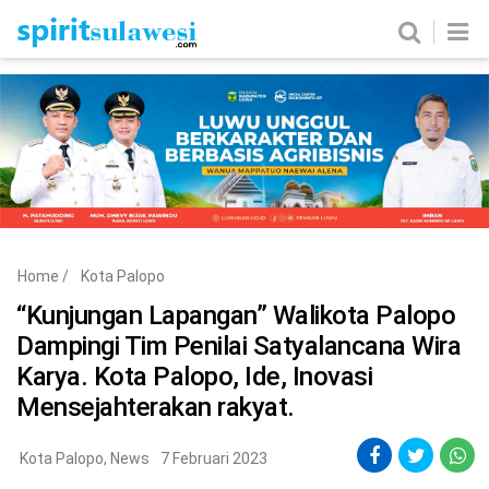
Home
News
Metro
Nasional
Politik
Hukum & Kriminal
Ekobis
Tekno
Home
/
Kota Palopo
Edukasi
Komunitas
“Kunjungan Lapangan” Walikota Palopo
Dampingi Tim Penilai Satyalancana Wira
Karya. Kota Palopo, Ide, Inovasi
Mensejahterakan rakyat.
Kota Palopo
,
News
7 Februari 2023