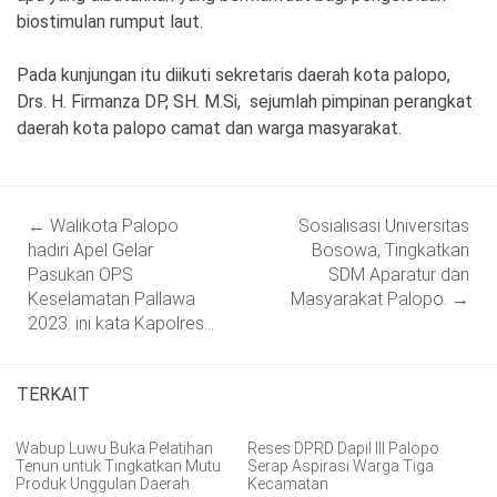
biostimulan rumput laut.
Pada kunjungan itu diikuti sekretaris daerah kota palopo,
Drs. H. Firmanza DP, SH. M.Si, sejumlah pimpinan perangkat
daerah kota palopo camat dan warga masyarakat.
Post
←
Walikota Palopo
Sosialisasi Universitas
navigation
hadiri Apel Gelar
Bosowa, Tingkatkan
Pasukan OPS
SDM Aparatur dan
Keselamatan Pallawa
Masyarakat Palopo.
→
2023. ini kata Kapolres…
TERKAIT
Wabup Luwu Buka Pelatihan
Reses DPRD Dapil III Palopo
Tenun untuk Tingkatkan Mutu
Serap Aspirasi Warga Tiga
Produk Unggulan Daerah
Kecamatan