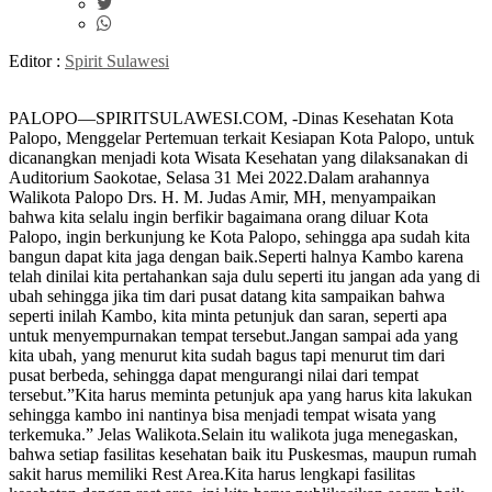
Editor :
Spirit Sulawesi
PALOPO—SPIRITSULAWESI.COM, -Dinas Kesehatan Kota
Palopo, Menggelar Pertemuan terkait Kesiapan Kota Palopo, untuk
dicanangkan menjadi kota Wisata Kesehatan yang dilaksanakan di
Auditorium Saokotae, Selasa 31 Mei 2022.Dalam arahannya
Walikota Palopo Drs. H. M. Judas Amir, MH, menyampaikan
bahwa kita selalu ingin berfikir bagaimana orang diluar Kota
Palopo, ingin berkunjung ke Kota Palopo, sehingga apa sudah kita
bangun dapat kita jaga dengan baik.Seperti halnya Kambo karena
telah dinilai kita pertahankan saja dulu seperti itu jangan ada yang di
ubah sehingga jika tim dari pusat datang kita sampaikan bahwa
seperti inilah Kambo, kita minta petunjuk dan saran, seperti apa
untuk menyempurnakan tempat tersebut.Jangan sampai ada yang
kita ubah, yang menurut kita sudah bagus tapi menurut tim dari
pusat berbeda, sehingga dapat mengurangi nilai dari tempat
tersebut.”Kita harus meminta petunjuk apa yang harus kita lakukan
sehingga kambo ini nantinya bisa menjadi tempat wisata yang
terkemuka.” Jelas Walikota.Selain itu walikota juga menegaskan,
bahwa setiap fasilitas kesehatan baik itu Puskesmas, maupun rumah
sakit harus memiliki Rest Area.Kita harus lengkapi fasilitas