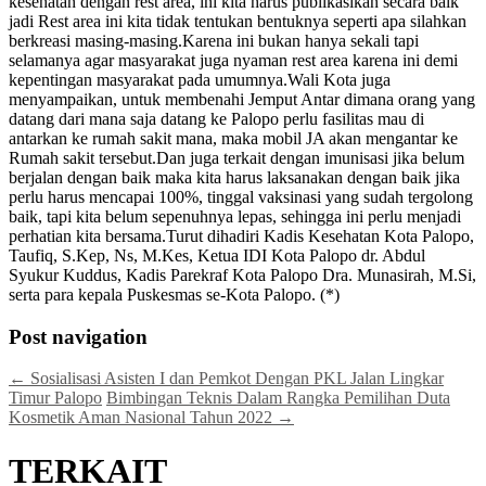
kesehatan dengan rest area, ini kita harus publikasikan secara baik
jadi Rest area ini kita tidak tentukan bentuknya seperti apa silahkan
berkreasi masing-masing.Karena ini bukan hanya sekali tapi
selamanya agar masyarakat juga nyaman rest area karena ini demi
kepentingan masyarakat pada umumnya.Wali Kota juga
menyampaikan, untuk membenahi Jemput Antar dimana orang yang
datang dari mana saja datang ke Palopo perlu fasilitas mau di
antarkan ke rumah sakit mana, maka mobil JA akan mengantar ke
Rumah sakit tersebut.Dan juga terkait dengan imunisasi jika belum
berjalan dengan baik maka kita harus laksanakan dengan baik jika
perlu harus mencapai 100%, tinggal vaksinasi yang sudah tergolong
baik, tapi kita belum sepenuhnya lepas, sehingga ini perlu menjadi
perhatian kita bersama.Turut dihadiri Kadis Kesehatan Kota Palopo,
Taufiq, S.Kep, Ns, M.Kes, Ketua IDI Kota Palopo dr. Abdul
Syukur Kuddus, Kadis Parekraf Kota Palopo Dra. Munasirah, M.Si,
serta para kepala Puskesmas se-Kota Palopo. (*)
Post navigation
←
Sosialisasi Asisten I dan Pemkot Dengan PKL Jalan Lingkar
Timur Palopo
Bimbingan Teknis Dalam Rangka Pemilihan Duta
Kosmetik Aman Nasional Tahun 2022
→
TERKAIT