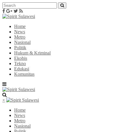
Home
News
Metro
Nasional
Politik
Hukum & Kriminal
Ekobis
Tekno
Edukasi
Komunitas
×
Home
News
Metro
Nasional
Politik