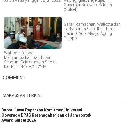
Jatuh Pada yanggal 02 juli 2022
Pattingngalloang Rujab
Gubernur Sulawesi Selatan
(Sulsel)
Safari Ramadhan, Walikota dan
Forkopimda Serta IPHI Turut
Hadir Di Aula Masjid Agung
Palopo
Walikota Palopo
Menyampaikan Sambutan
Sebelum Pelaksanaan Sholat
Idul Fitri 1443 H/2022 M
COMMENT
MAKASSAR TERKINI
Bupati Luwu Paparkan Komitmen Universal
Coverage BPJS Ketenagakerjaan di Jamsostek
Award Sulsel 2026