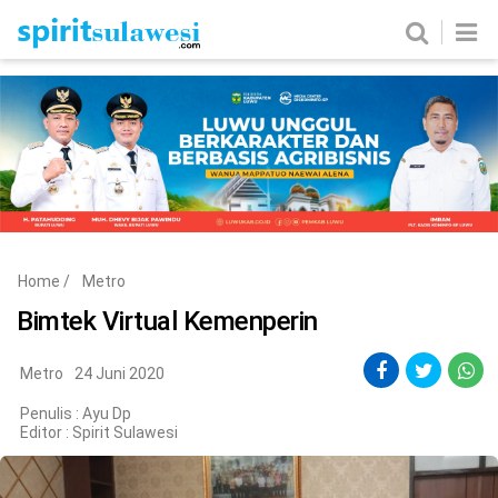
Home
News
Metro
Nasional
Politik
Hukum & Kriminal
Ekobis
Tekno
Home
/
Metro
Edukasi
Komunitas
Bimtek Virtual Kemenperin
Metro
24 Juni 2020
Penulis : Ayu Dp
Editor :
Spirit Sulawesi