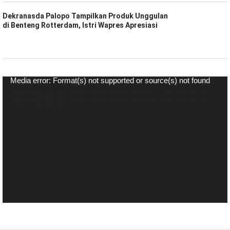
Dekranasda Palopo Tampilkan Produk Unggulan
di Benteng Rotterdam, Istri Wapres Apresiasi
Pemutar
Media error: Format(s) not supported or source(s) not found
Video
Unduh Berkas: https://spiritsulawesi.com/wp-content/uploads/2020/07/WhatsApp-Video-2020-06-
27-at-22.17.40.mp4?_=1
Unduh Berkas: https://spiritsulawesi.com/wp-content/uploads/2020/07/WhatsApp-Video-2020-06-
27-at-22.17.40.mp4?_=1