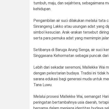
tumbuh, maju, dan sejahtera, sebagaimana m
kehidupan.
Pengambilan air suci dilakukan melalui tata 
Sinrangeng Lakko atau usungan adat yang dip
simbol kesucian. Arak-arakan tersebut diiring
serta para pemuka adat yang memimpin jalan
Setibanya di Baruga Arung Senga, air suci 
Singgasana Kehormatan sebagai puncak dari r
Lebih dari sekadar seremoni, Mallekke Wai m
dengan pelestarian budaya. Tradisi ini tidak 
sarana edukasi bagi generasi muda untuk meng
Tana Luwu.
Melalui prosesi Mallekke Wai, semangat Har
peringatan bertambahnya usia daerah, tet
bersama dalam menjaga identitas budaya se