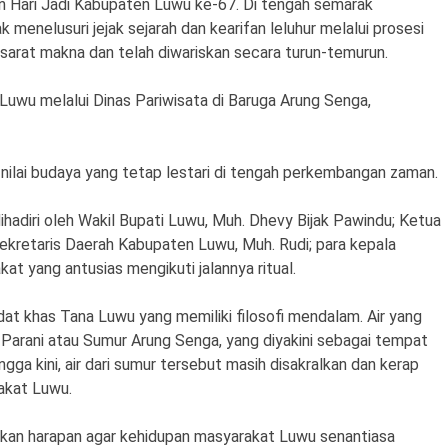
n Hari Jadi Kabupaten Luwu ke-67. Di tengah semarak
 menelusuri jejak sejarah dan kearifan leluhur melalui prosesi
 sarat makna dan telah diwariskan secara turun-temurun.
Luwu melalui Dinas Pariwisata di Baruga Arung Senga,
nilai budaya yang tetap lestari di tengah perkembangan zaman.
ihadiri oleh Wakil Bupati Luwu, Muh. Dhevy Bijak Pawindu; Ketua
ekretaris Daerah Kabupaten Luwu, Muh. Rudi; para kepala
at yang antusias mengikuti jalannya ritual.
dat khas Tana Luwu yang memiliki filosofi mendalam. Air yang
 Parani atau Sumur Arung Senga, yang diyakini sebagai tempat
a kini, air dari sumur tersebut masih disakralkan dan kerap
akat Luwu.
gkan harapan agar kehidupan masyarakat Luwu senantiasa