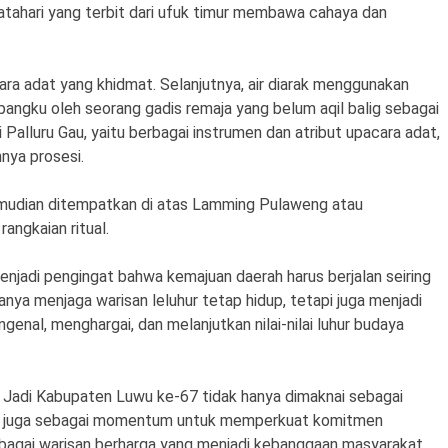
atahari yang terbit dari ufuk timur membawa cahaya dan
cara adat yang khidmat. Selanjutnya, air diarak menggunakan
angku oleh seorang gadis remaja yang belum aqil balig sebagai
i Palluru Gau, yaitu berbagai instrumen dan atribut upacara adat,
nya prosesi.
kemudian ditempatkan di atas Lamming Pulaweng atau
angkaian ritual.
enjadi pengingat bahwa kemajuan daerah harus berjalan seiring
hanya menjaga warisan leluhur tetap hidup, tetapi juga menjadi
enal, menghargai, dan melanjutkan nilai-nilai luhur budaya
i Jadi Kabupaten Luwu ke-67 tidak hanya dimaknai sebagai
api juga sebagai momentum untuk memperkuat komitmen
bagai warisan berharga yang menjadi kebanggaan masyarakat