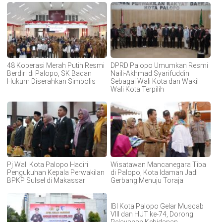
48 Koperasi Merah Putih Resmi
DPRD Palopo Umumkan Resmi
Berdiri di Palopo, SK Badan
Naili-Akhmad Syarifuddin
Hukum Diserahkan Simbolis
Sebagai Wali Kota dan Wakil
Wali Kota Terpilih
Pj Wali Kota Palopo Hadiri
Wisatawan Mancanegara Tiba
Pengukuhan Kepala Perwakilan
di Palopo, Kota Idaman Jadi
BPKP Sulsel di Makassar
Gerbang Menuju Toraja
IBI Kota Palopo Gelar Muscab
VIII dan HUT ke-74, Dorong
Pelayanan Kebidanan