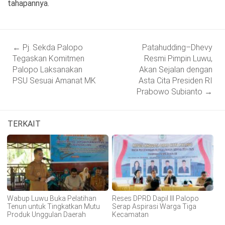
tahapannya.
Post
←
Pj. Sekda Palopo
Patahudding–Dhevy
navigation
Tegaskan Komitmen
Resmi Pimpin Luwu,
Palopo Laksanakan
Akan Sejalan dengan
PSU Sesuai Amanat MK
Asta Cita Presiden RI
Prabowo Subianto
→
TERKAIT
Wabup Luwu Buka Pelatihan
Reses DPRD Dapil III Palopo
Tenun untuk Tingkatkan Mutu
Serap Aspirasi Warga Tiga
Produk Unggulan Daerah
Kecamatan