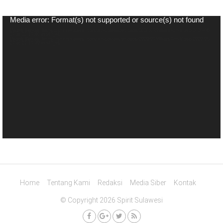
Pemutar
Media error: Format(s) not supported or source(s) not found
Video
Unduh Berkas: https://spiritsulawesi.com/wp-content/uploads/2020/07/WhatsApp-Video-2020-06-
27-at-22.17.40.mp4?_=1
Unduh Berkas: https://spiritsulawesi.com/wp-content/uploads/2020/07/WhatsApp-Video-2020-06-
27-at-22.17.40.mp4?_=1
Home
Tentang Kami
Redaksi
Media Siber
Kontak
© Copyright 2026 Spirit Sulawesi