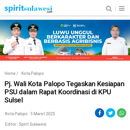
Home
News
Metro
Nasional
Politik
Hukum & Kriminal
Ekobis
Tekno
Home
/
Kota Palopo
Edukasi
Komunitas
Pj. Wali Kota Palopo Tegaskan Kesiapan
PSU dalam Rapat Koordinasi di KPU
Sulsel
Kota Palopo
5 Maret 2025
Editor :
Spirit Sulawesi