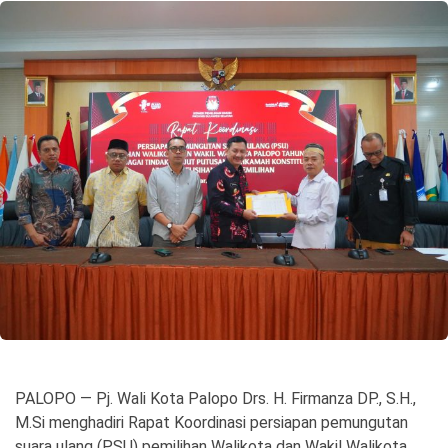
©
Copyright
2026
Spirit
Sulawesi
PALOPO — Pj. Wali Kota Palopo Drs. H. Firmanza DP., S.H.,
M.Si menghadiri Rapat Koordinasi persiapan pemungutan
suara ulang (PSU) pemilihan Walikota dan Wakil Walikota