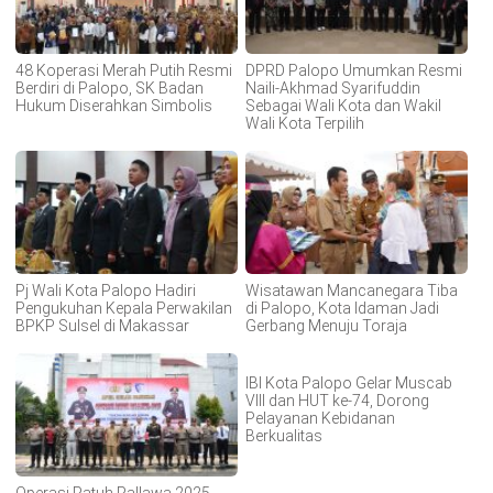
48 Koperasi Merah Putih Resmi
DPRD Palopo Umumkan Resmi
Berdiri di Palopo, SK Badan
Naili-Akhmad Syarifuddin
Hukum Diserahkan Simbolis
Sebagai Wali Kota dan Wakil
Wali Kota Terpilih
Pj Wali Kota Palopo Hadiri
Wisatawan Mancanegara Tiba
Pengukuhan Kepala Perwakilan
di Palopo, Kota Idaman Jadi
BPKP Sulsel di Makassar
Gerbang Menuju Toraja
IBI Kota Palopo Gelar Muscab
VIII dan HUT ke-74, Dorong
Pelayanan Kebidanan
Berkualitas