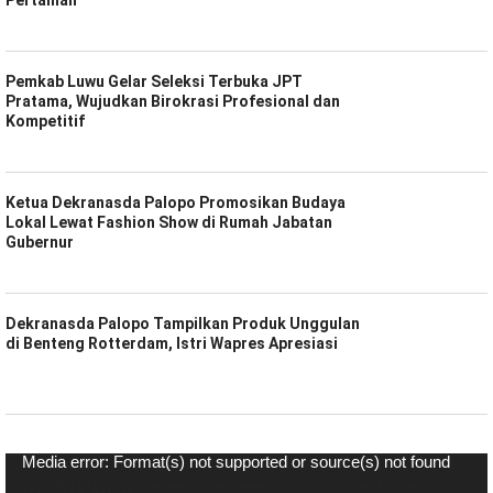
Pemkab Luwu Gelar Seleksi Terbuka JPT
Pratama, Wujudkan Birokrasi Profesional dan
Kompetitif
Ketua Dekranasda Palopo Promosikan Budaya
Lokal Lewat Fashion Show di Rumah Jabatan
Gubernur
Dekranasda Palopo Tampilkan Produk Unggulan
di Benteng Rotterdam, Istri Wapres Apresiasi
Pemutar
Media error: Format(s) not supported or source(s) not found
Video
Unduh Berkas: https://spiritsulawesi.com/wp-content/uploads/2020/07/WhatsApp-Video-2020-06-