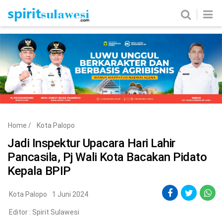
Home
News
Metro
Nasional
Politik
Hukum & Kriminal
Ekobis
Tekno
Home
/
Kota Palopo
Edukasi
Komunitas
Jadi Inspektur Upacara Hari Lahir
Pancasila, Pj Wali Kota Bacakan Pidato
Kepala BPIP
Kota Palopo
1 Juni 2024
Editor :
Spirit Sulawesi