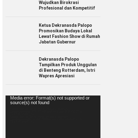
Wujudkan Birokrasi
Profesional dan Kompetitif
Ketua Dekranasda Palopo
Promosikan Budaya Lokal
Lewat Fashion Show di Rumah
Jabatan Gubernur
Dekranasda Palopo
Tampilkan Produk Unggulan
di Benteng Rotterdam, Istri
Wapres Apresiasi
Pemutar
Media error: Format(s) not supported or
Video
source(s) not found
Unduh Berkas: https://spiritsulawesi.com/wp-
content/uploads/2020/07/WhatsApp-Video-2020-06-27-at-
22.17.40.mp4?_=1
Unduh Berkas: https://spiritsulawesi.com/wp-
content/uploads/2020/07/WhatsApp-Video-2020-06-27-at-
22.17.40.mp4?_=1