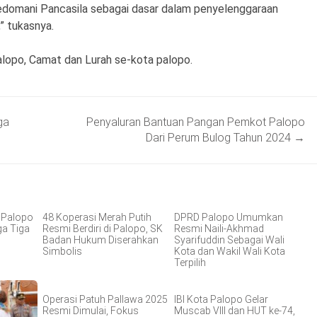
edomani Pancasila sebagai dasar dalam penyelenggaraan
” tukasnya.
Palopo, Camat dan Lurah se-kota palopo.
ga
Penyaluran Bantuan Pangan Pemkot Palopo
Dari Perum Bulog Tahun 2024
→
I Palopo
48 Koperasi Merah Putih
DPRD Palopo Umumkan
ga Tiga
Resmi Berdiri di Palopo, SK
Resmi Naili-Akhmad
Badan Hukum Diserahkan
Syarifuddin Sebagai Wali
Simbolis
Kota dan Wakil Wali Kota
Terpilih
Operasi Patuh Pallawa 2025
IBI Kota Palopo Gelar
Resmi Dimulai, Fokus
Muscab VIII dan HUT ke-74,