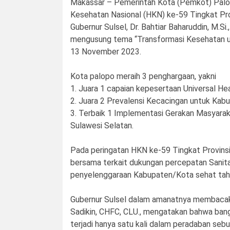
Makassar – Pemerintah Kota (Pemkot) Palop
Kesehatan Nasional (HKN) ke-59 Tingkat Prov
Gubernur Sulsel, Dr. Bahtiar Baharuddin, M.S
mengusung tema “Transformasi Kesehatan unt
13 November 2023.
Kota palopo meraih 3 penghargaan, yakni
1. Juara 1 capaian kepesertaan Universal He
2. Juara 2 Prevalensi Kecacingan untuk Kab
3. Terbaik 1 Implementasi Gerakan Masyarak
Sulawesi Selatan.
Pada peringatan HKN ke-59 Tingkat Provinsi
bersama terkait dukungan percepatan Sanita
penyelenggaraan Kabupaten/Kota sehat tahu
Gubernur Sulsel dalam amanatnya membacaka
Sadikin, CHFC, CLU., mengatakan bahwa ban
terjadi hanya satu kali dalam peradaban sebu