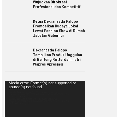
Wujudkan Birokrasi
Profesional dan Kompetitif
Ketua Dekranasda Palopo
Promosikan Budaya Lokal
Lewat Fashion Show di Rumah
Jabatan Gubernur
Dekranasda Palopo
Tampilkan Produk Unggulan
di Benteng Rotterdam, Istri
Wapres Apresiasi
Pemutar
Media error: Format(s) not supported or
Video
source(s) not found
Unduh Berkas: https://spiritsulawesi.com/wp-
content/uploads/2020/07/WhatsApp-Video-2020-06-27-at-
22.17.40.mp4?_=1
Unduh Berkas: https://spiritsulawesi.com/wp-
content/uploads/2020/07/WhatsApp-Video-2020-06-27-at-
22.17.40.mp4?_=1