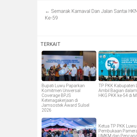
Post
←
Semarak Karnaval Dan Jalan Santai HK
navigation
Ke-59
TERKAIT
Bupati Luwu Paparkan
TP PKK Kabupaten
Komitmen Universal
Ambil Bagian dala
Coverage BPJS
HKG PKK ke-54 di 
Ketenagakerjaan di
Jamsostek Award Sulsel
2026
Ketua TP PKK Luwu 
Pembukaan Pamer
UMKM dan Pencan