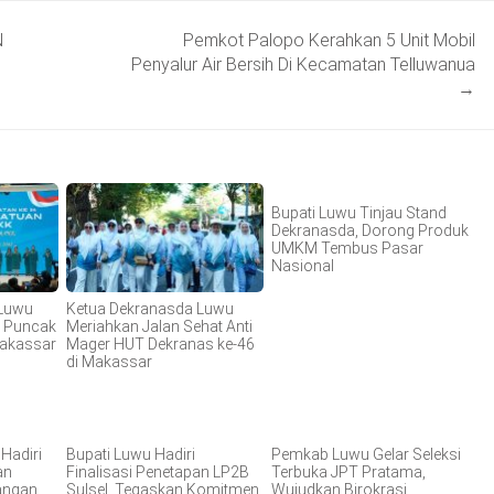
N
Pemkot Palopo Kerahkan 5 Unit Mobil
Penyalur Air Bersih Di Kecamatan Telluwanua
→
Bupati Luwu Tinjau Stand
Dekranasda, Dorong Produk
UMKM Tembus Pasar
Nasional
 Luwu
Ketua Dekranasda Luwu
m Puncak
Meriahkan Jalan Sehat Anti
Makassar
Mager HUT Dekranas ke-46
di Makassar
Hadiri
Bupati Luwu Hadiri
Pemkab Luwu Gelar Seleksi
an
Finalisasi Penetapan LP2B
Terbuka JPT Pratama,
angan
Sulsel, Tegaskan Komitmen
Wujudkan Birokrasi