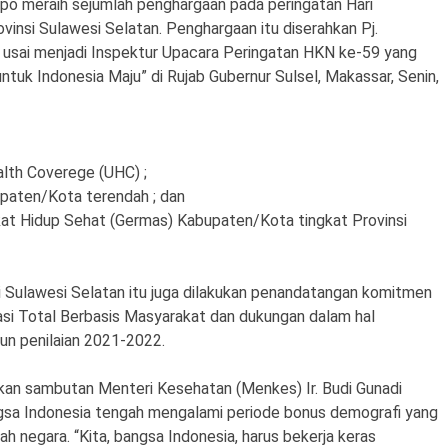
o meraih sejumlah penghargaan pada peringatan Hari
insi Sulawesi Selatan. Penghargaan itu diserahkan Pj.
i., usai menjadi Inspektur Upacara Peringatan HKN ke-59 yang
uk Indonesia Maju” di Rujab Gubernur Sulsel, Makassar, Senin,
alth Coverege (UHC) ;
upaten/Kota terendah ; dan
at Hidup Sehat (Germas) Kabupaten/Kota tingkat Provinsi
 Sulawesi Selatan itu juga dilakukan penandatangan komitmen
si Total Berbasis Masyarakat dan dukungan dalam hal
n penilaian 2021-2022.
n sambutan Menteri Kesehatan (Menkes) Ir. Budi Gunadi
gsa Indonesia tengah mengalami periode bonus demografi yang
ah negara. “Kita, bangsa Indonesia, harus bekerja keras