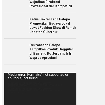
Wujudkan Birokrasi
Profesional dan Kompetitif
Ketua Dekranasda Palopo
Promosikan Budaya Lokal
Lewat Fashion Show di Rumah
Jabatan Gubernur
Dekranasda Palopo
Tampilkan Produk Unggulan
di Benteng Rotterdam, Istri
Wapres Apresiasi
Pemutar
Media error: Format(s) not supported or
Video
source(s) not found
Unduh Berkas: https://spiritsulawesi.com/wp-
content/uploads/2020/07/WhatsApp-Video-2020-06-27-at-
22.17.40.mp4?_=1
Unduh Berkas: https://spiritsulawesi.com/wp-
content/uploads/2020/07/WhatsApp-Video-2020-06-27-at-
22.17.40.mp4?_=1