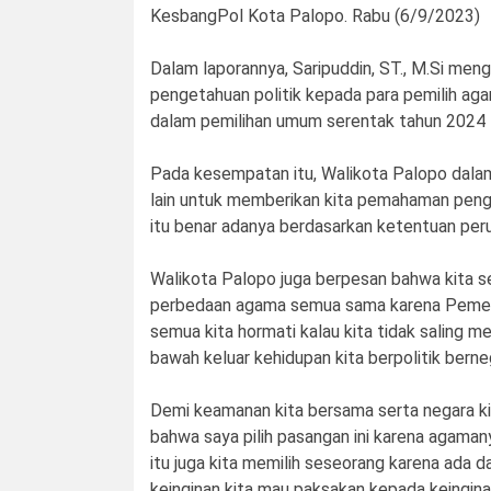
KesbangPol Kota Palopo. Rabu (6/9/2023)
Dalam laporannya, Saripuddin, ST., M.Si me
pengetahuan politik kepada para pemilih ag
dalam pemilihan umum serentak tahun 2024
Pada kesempatan itu, Walikota Palopo dala
lain untuk memberikan kita pemahaman peng
itu benar adanya berdasarkan ketentuan pe
Walikota Palopo juga berpesan bahwa kita s
perbedaan agama semua sama karena Pemeri
semua kita hormati kalau kita tidak saling me
bawah keluar kehidupan kita berpolitik bern
Demi keamanan kita bersama serta negara k
bahwa saya pilih pasangan ini karena agamany
itu juga kita memilih seseorang karena ada d
keinginan kita mau paksakan kepada keingina