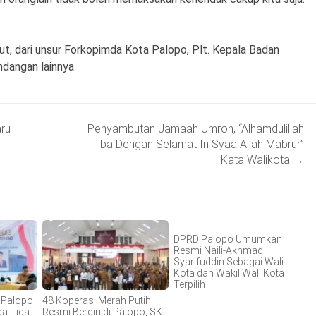
but, dari unsur Forkopimda Kota Palopo, Plt. Kepala Badan
ndangan lainnya
ru
Penyambutan Jamaah Umroh, “Alhamdulillah
Tiba Dengan Selamat In Syaa Allah Mabrur”
Kata Walikota
→
DPRD Palopo Umumkan
Resmi Naili-Akhmad
Syarifuddin Sebagai Wali
Kota dan Wakil Wali Kota
Terpilih
I Palopo
48 Koperasi Merah Putih
ga Tiga
Resmi Berdiri di Palopo, SK