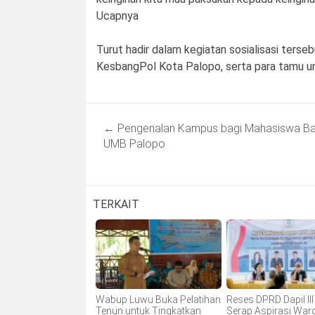
Ucapnya
Turut hadir dalam kegiatan sosialisasi terse
KesbangPol Kota Palopo, serta para tamu u
Post
←
Pengenalan Kampus bagi Mahasiswa Ba
navigation
UMB Palopo
TERKAIT
Wabup Luwu Buka Pelatihan
Reses DPRD Dapil II
Tenun untuk Tingkatkan
Serap Aspirasi War