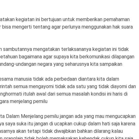
ngatakan kegiatan ini bertujuan untuk memberikan pemahaman
ar bisa mengerti tentang agar perlunya menggunakan hak suara
m sambutannya mengatakan terlaksananya kegiatan ini tidak
etahuan bagaimana agar supaya kita berkomunikasi dilapangan
rundang-undangan negara yang seharusnya kita sampaikan
esama manusia tidak ada perbedaan diantara kita dalam
ntah semua mengayomi tidak ada satu yang tidak diayomi dan
nghormati itulah awal dari semua masalah kondisi ini haris di
egara menjelang pemilu
ita Dalam Menjelang pemilu jangan ada yang mau mengucapkan
a saya suka itu jangan di ucapkan cukup dalam hati saja karena
asarnya akan tetapi tidak diwajibkan bahkan dilarang kalau
n oranglain tidak boleh memaksakan kehendak cukup kita saja.