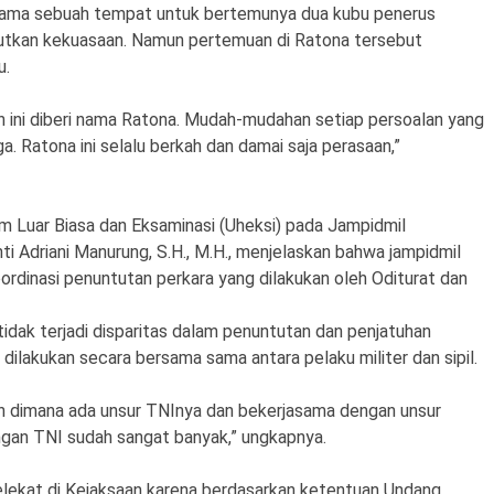
nama sebuah tempat untuk bertemunya dua kubu penerus
tkan kekuasaan. Namun pertemuan di Ratona tersebut
u.
uan ini diberi nama Ratona. Mudah-mudahan setiap persoalan yang
ga. Ratona ini selalu berkah dan damai saja perasaan,”
 Luar Biasa dan Eksaminasi (Uheksi) pada Jampidmil
ti Adriani Manurung, S.H., M.H., menjelaskan bahwa jampidmil
rdinasi penuntutan perkara yang dilakukan oleh Oditurat dan
idak terjadi disparitas dalam penuntutan dan penjatuhan
dilakukan secara bersama sama antara pelaku militer dan sipil.
atan dimana ada unsur TNInya dan bekerjasama dengan unsur
engan TNI sudah sangat banyak,” ungkapnya.
melekat di Kejaksaan karena berdasarkan ketentuan Undang