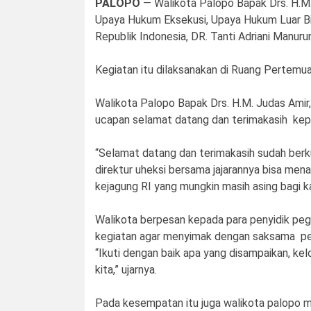
PALOPO
— Walikota Palopo Bapak Drs. H.M. 
Upaya Hukum Eksekusi, Upaya Hukum Luar Bi
Republik Indonesia, DR. Tanti Adriani Manurun
Kegiatan itu dilaksanakan di Ruang Pertemu
Walikota Palopo Bapak Drs. H.M. Judas Ami
ucapan selamat datang dan terimakasih kepa
“Selamat datang dan terimakasih sudah ber
direktur uheksi bersama jajarannya bisa me
kejagung RI yang mungkin masih asing bagi ka
Walikota berpesan kepada para penyidik pega
kegiatan agar menyimak dengan saksama p
“Ikuti dengan baik apa yang disampaikan, kel
kita,” ujarnya.
Pada kesempatan itu juga walikota palopo 