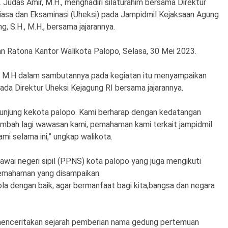
Judas Amir, M.H., menghadiri silaturahim bersama Direktur
asa dan Eksaminasi (Uheksi) pada Jampidmil Kejaksaan Agung
g, S.H., M.H., bersama jajarannya.
an Ratona Kantor Walikota Palopo, Selasa, 30 Mei 2023.
r, M.H dalam sambutannya pada kegiatan itu menyampaikan
da Direktur Uheksi Kejagung RI bersama jajarannya.
kunjung kekota palopo. Kami berharap dengan kedatangan
nambah lagi wawasan kami, pemahaman kami terkait jampidmil
mi selama ini,” ungkap walikota.
wai negeri sipil (PPNS) kota palopo yang juga mengikuti
emahaman yang disampaikan.
ola dengan baik, agar bermanfaat bagi kita,bangsa dan negara
menceritakan sejarah pemberian nama gedung pertemuan