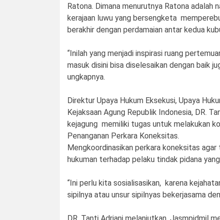
Ratona. Dimana menurutnya Ratona adalah 
kerajaan luwu yang bersengketa memperebu
berakhir dengan perdamaian antar kedua kub
“Inilah yang menjadi inspirasi ruang pertem
masuk disini bisa diselesaikan dengan baik ju
ungkapnya.
Direktur Upaya Hukum Eksekusi, Upaya Hukum
Kejaksaan Agung Republik Indonesia, DR. Tan
kejagung memiliki tugas untuk melakukan koo
Penanganan Perkara Koneksitas.
Mengkoordinasikan perkara koneksitas agar t
hukuman terhadap pelaku tindak pidana yang 
“Ini perlu kita sosialisasikan, karena kejah
sipilnya atau unsur sipilnyas bekerjasama d
DR. Tanti Adriani melanjutkan, Jasmpidmil 