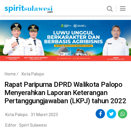
Home
News
Metro
Nasional
Politik
Hukum & Kriminal
Ekobis
Tekno
Home
/
Kota Palopo
Edukasi
Komunitas
Rapat Paripurna DPRD Walikota Palopo
Menyerahkan Laporan Keterangan
Pertanggungjawaban (LKPJ) tahun 2022
Kota Palopo
31 Maret 2023
Editor :
Spirit Sulawesi