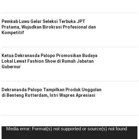
Pemkab Luwu Gelar Seleksi Terbuka JPT
Pratama, Wujudkan Birokrasi Profesional dan
Kompetitif
Ketua Dekranasda Palopo Promosikan Budaya
Lokal Lewat Fashion Show di Rumah Jabatan
Gubernur
Dekranasda Palopo Tampilkan Produk Unggulan
di Benteng Rotterdam, Istri Wapres Apresiasi
Pemutar
Media error: Format(s) not supported or source(s) not found
Video
Unduh Berkas: https://spiritsulawesi.com/wp-content/uploads/2020/07/WhatsApp-Video-2020-06-
27-at-22.17.40.mp4?_=1