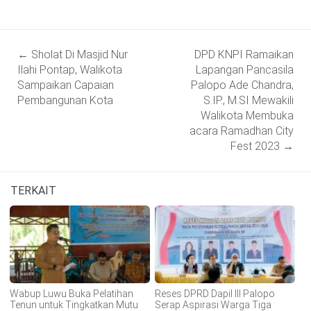
Post
←
Sholat Di Masjid Nur
DPD KNPI Ramaikan
navigation
Ilahi Pontap, Walikota
Lapangan Pancasila
Sampaikan Capaian
Palopo Ade Chandra,
Pembangunan Kota
S.IP., M.SI Mewakili
Walikota Membuka
acara Ramadhan City
Fest 2023
→
TERKAIT
Wabup Luwu Buka Pelatihan
Reses DPRD Dapil III Palopo
Tenun untuk Tingkatkan Mutu
Serap Aspirasi Warga Tiga