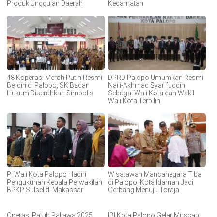
Produk Unggulan Daerah
Kecamatan
48 Koperasi Merah Putih Resmi
DPRD Palopo Umumkan Resmi
Berdiri di Palopo, SK Badan
Naili-Akhmad Syarifuddin
Hukum Diserahkan Simbolis
Sebagai Wali Kota dan Wakil
Wali Kota Terpilih
Pj Wali Kota Palopo Hadiri
Wisatawan Mancanegara Tiba
Pengukuhan Kepala Perwakilan
di Palopo, Kota Idaman Jadi
BPKP Sulsel di Makassar
Gerbang Menuju Toraja
Operasi Patuh Pallawa 2025
IBI Kota Palopo Gelar Muscab