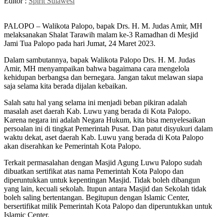
Editor :
Spirit Sulawesi
PALOPO – Walikota Palopo, bapak Drs. H. M. Judas Amir, MH
melaksanakan Shalat Tarawih malam ke-3 Ramadhan di Mesjid
Jami Tua Palopo pada hari Jumat, 24 Maret 2023.
Dalam sambutannya, bapak Walikota Palopo Drs. H. M. Judas
Amir, MH menyampaikan bahwa bagaimana cara mengelola
kehidupan berbangsa dan bernegara. Jangan takut melawan siapa
saja selama kita berada dijalan kebaikan.
Salah satu hal yang selama ini menjadi beban pikiran adalah
masalah aset daerah Kab. Luwu yang berada di Kota Palopo.
Karena negara ini adalah Negara Hukum, kita bisa menyelesaikan
persoalan ini di tingkat Pemerintah Pusat. Dan patut disyukuri dalam
waktu dekat, aset daerah Kab. Luwu yang berada di Kota Palopo
akan diserahkan ke Pemerintah Kota Palopo.
Terkait permasalahan dengan Masjid Agung Luwu Palopo sudah
dibuatkan sertifikat atas nama Pemerintah Kota Palopo dan
diperuntukkan untuk kepentingan Masjid. Tidak boleh dibangun
yang lain, kecuali sekolah. Itupun antara Masjid dan Sekolah tidak
boleh saling bertentangan. Begitupun dengan Islamic Center,
bersertifikat milik Pemerintah Kota Palopo dan diperuntukkan untuk
Islamic Center.