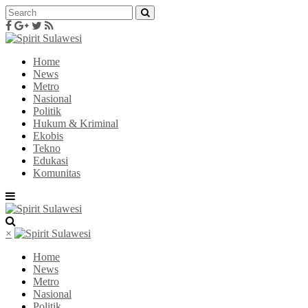
Home
News
Metro
Nasional
Politik
Hukum & Kriminal
Ekobis
Tekno
Edukasi
Komunitas
×
Home
News
Metro
Nasional
Politik