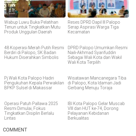
Wabup Luwu Buka Pelatihan
Reses DPRD Dapil III Palopo
Tenun untuk Tingkatkan Mutu
Serap Aspirasi Warga Tiga
Produk Unggulan Daerah
Kecamatan
48 Koperasi Merah Putih Resmi
DPRD Palopo Umumkan Resmi
Berdiri di Palopo, SK Badan
Naili-Akhmad Syarifuddin
Hukum Diserahkan Simbolis
Sebagai Wali Kota dan Wakil
Wali Kota Terpilih
Pj Wali Kota Palopo Hadiri
Wisatawan Mancanegara Tiba
Pengukuhan Kepala Perwakilan
di Palopo, Kota Idaman Jadi
BPKP Sulsel di Makassar
Gerbang Menuju Toraja
Operasi Patuh Pallawa 2025
IBI Kota Palopo Gelar Muscab
Resmi Dimulai, Fokus
VIII dan HUT ke-74, Dorong
Tingkatkan Disiplin Berlalu
Pelayanan Kebidanan
Lintas
Berkualitas
COMMENT