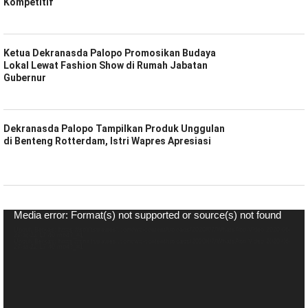
Kompetitif
Ketua Dekranasda Palopo Promosikan Budaya
Lokal Lewat Fashion Show di Rumah Jabatan
Gubernur
Dekranasda Palopo Tampilkan Produk Unggulan
di Benteng Rotterdam, Istri Wapres Apresiasi
Pemutar
Media error: Format(s) not supported or source(s) not found
Video
Unduh Berkas: https://spiritsulawesi.com/wp-content/uploads/2020/07/WhatsApp-Video-2020-06-
27-at-22.17.40.mp4?_=1
Unduh Berkas: https://spiritsulawesi.com/wp-content/uploads/2020/07/WhatsApp-Video-2020-06-
27-at-22.17.40.mp4?_=1