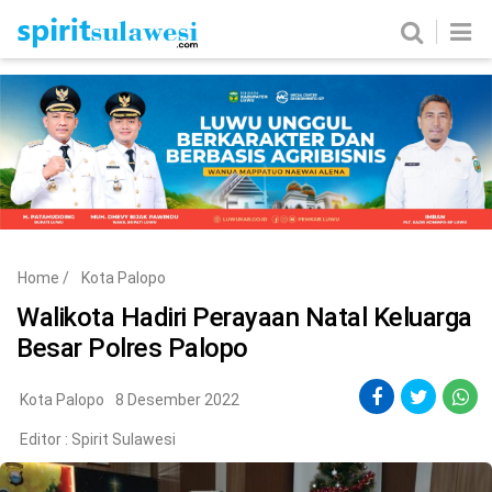
Home
News
Metro
Nasional
Politik
Hukum & Kriminal
Ekobis
Tekno
Home
/
Kota Palopo
Edukasi
Komunitas
Walikota Hadiri Perayaan Natal Keluarga
Besar Polres Palopo
Kota Palopo
8 Desember 2022
Editor :
Spirit Sulawesi