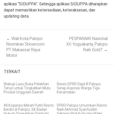
aplikasi “SIDUPPA”. Sehingga aplikasi SIDUPPA diharapkan
dapat memastikan ketersediaan, keteraksesan, dan
updating data.
Post
←
Wali Kota Palopo
PESPARAWI Nasional
navigation
Resmikan Showroom
XII Yogyakarta, Palopo
PT. Makassar Raya
Raih Gold7
→
Motor
TERKAIT
Wabup Luwu Buka Pelatihan
Reses DPRD Dapil III Palopo
Tenun untuk Tingkatkan Mutu
Serap Aspirasi Warga Tiga
Produk Unggulan Daerah
Kecamatan
48 Koperasi Merah Putih Resmi
DPRD Palopo Umumkan Resmi
Berdiri di Palopo, SK Badan
Naili-Akhmad Syarifuddin
Hukum Diserahkan Simbolis
Sebagai Wali Kota dan Wakil