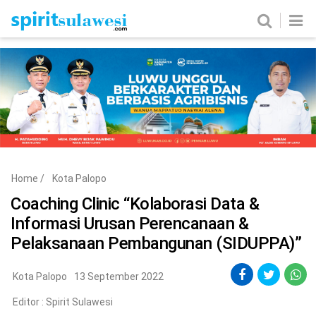
Home
News
Metro
Nasional
Politik
Hukum & Kriminal
Ekobis
Tekno
Home
/
Kota Palopo
Edukasi
Komunitas
Coaching Clinic “Kolaborasi Data &
Informasi Urusan Perencanaan &
Pelaksanaan Pembangunan (SIDUPPA)”
Kota Palopo
13 September 2022
Editor :
Spirit Sulawesi