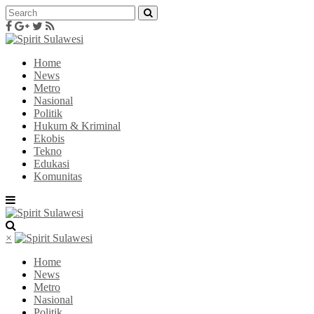
Home
News
Metro
Nasional
Politik
Hukum & Kriminal
Ekobis
Tekno
Edukasi
Komunitas
×
Home
News
Metro
Nasional
Politik