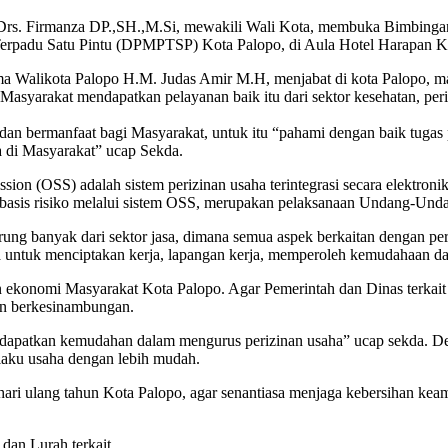
 Drs. Firmanza DP.,SH.,M.Si, mewakili Wali Kota, membuka Bimbingan 
erpadu Satu Pintu (DPMPTSP) Kota Palopo, di Aula Hotel Harapan Ko
alikota Palopo H.M. Judas Amir M.H, menjabat di kota Palopo, masih 
asyarakat mendapatkan pelayanan baik itu dari sektor kesehatan, per
n bermanfaat bagi Masyarakat, untuk itu “pahami dengan baik tugas p
 di Masyarakat” ucap Sekda.
sion (OSS) adalah sistem perizinan usaha terintegrasi secara elektro
rbasis risiko melalui sistem OSS, merupakan pelaksanaan Undang-Und
ng banyak dari sektor jasa, dimana semua aspek berkaitan dengan per
untuk menciptakan kerja, lapangan kerja, memperoleh kemudahaan dalam
ran ekonomi Masyarakat Kota Palopo. Agar Pemerintah dan Dinas terk
dan berkesinambungan.
dapatkan kemudahan dalam mengurus perizinan usaha” ucap sekda. De
laku usaha dengan lebih mudah.
ari ulang tahun Kota Palopo, agar senantiasa menjaga kebersihan kea
dan Lurah terkait.