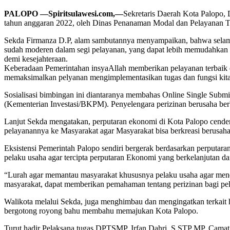
PALOPO —Spiritsulawesi.com,—
Sekretaris Daerah Kota Palopo,
tahun anggaran 2022, oleh Dinas Penanaman Modal dan Pelayanan T
Sekda Firmanza D.P, alam sambutannya menyampaikan, bahwa selama W
sudah moderen dalam segi pelayanan, yang dapat lebih memudahkan M
demi kesejahteraan.
Keberadaan Pemerintahan insyaAllah memberikan pelayanan terbaik da
memaksimalkan pelyanan mengimplementasikan tugas dan fungsi kita
Sosialisasi bimbingan ini diantaranya membahas Online Single Submis
(Kementerian Investasi/BKPM). Penyelengara perizinan berusaha be
Lanjut Sekda mengatakan, perputaran ekonomi di Kota Palopo cenderu
pelayanannya ke Masyarakat agar Masyarakat bisa berkreasi berusaha 
Eksistensi Pemerintah Palopo sendiri bergerak berdasarkan perputa
pelaku usaha agar tercipta perputaran Ekonomi yang berkelanjutan 
“Lurah agar memantau masyarakat khususnya pelaku usaha agar men
masyarakat, dapat memberikan pemahaman tentang perizinan bagi pe
Walikota melalui Sekda, juga menghimbau dan mengingatkan terkait h
bergotong royong bahu membahu memajukan Kota Palopo.
Turut hadir Pelaksana tugas DPTSMP, Irfan Dahri, S.STP MP, Camat 