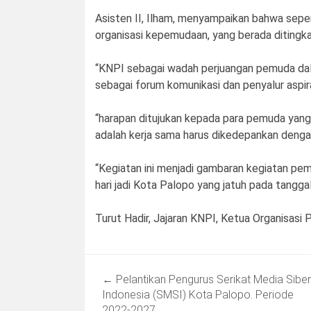
Asisten II, Ilham, menyampaikan bahwa sepe
organisasi kepemudaan, yang berada ditingkat
“KNPI sebagai wadah perjuangan pemuda da
sebagai forum komunikasi dan penyalur aspi
“harapan ditujukan kepada para pemuda yang 
adalah kerja sama harus dikedepankan dengan
“Kegiatan ini menjadi gambaran kegiatan p
hari jadi Kota Palopo yang jatuh pada tanggal
Turut Hadir, Jajaran KNPI, Ketua Organisas
Post
←
Pelantikan Pengurus Serikat Media Siber
navigation
Indonesia (SMSI) Kota Palopo. Periode
2022-2027.