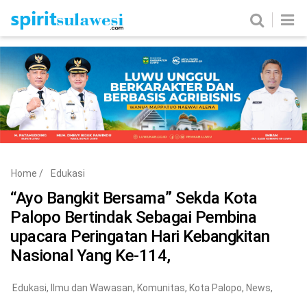
Home
News
Metro
Nasional
Politik
Hukum & Kriminal
Ekobis
Tekno
Home
/
Edukasi
Edukasi
Komunitas
“Ayo Bangkit Bersama” Sekda Kota
Palopo Bertindak Sebagai Pembina
upacara Peringatan Hari Kebangkitan
Nasional Yang Ke-114,
Edukasi
,
Ilmu dan Wawasan
,
Komunitas
,
Kota Palopo
,
News
,