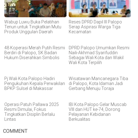
Wabup Luwu Buka Pelatihan
Reses DPRD Dapil III Palopo
Tenun untuk Tingkatkan Mutu
Serap Aspirasi Warga Tiga
Produk Unggulan Daerah
Kecamatan
48 Koperasi Merah Putih Resmi
DPRD Palopo Umumkan Resmi
Berdiri di Palopo, SK Badan
Naili-Akhmad Syarifuddin
Hukum Diserahkan Simbolis
Sebagai Wali Kota dan Wakil
Wali Kota Terpilih
Pj Wali Kota Palopo Hadiri
Wisatawan Mancanegara Tiba
Pengukuhan Kepala Perwakilan
di Palopo, Kota Idaman Jadi
BPKP Sulsel di Makassar
Gerbang Menuju Toraja
Operasi Patuh Pallawa 2025
IBI Kota Palopo Gelar Muscab
Resmi Dimulai, Fokus
VIII dan HUT ke-74, Dorong
Tingkatkan Disiplin Berlalu
Pelayanan Kebidanan
Lintas
Berkualitas
COMMENT