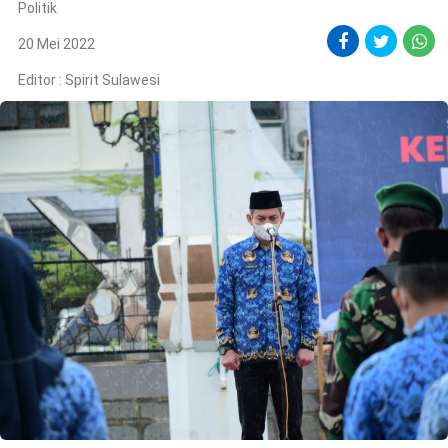
Politik
20 Mei 2022
Editor :
Spirit Sulawesi
©
Copyright
2026
Spirit
Sulawesi