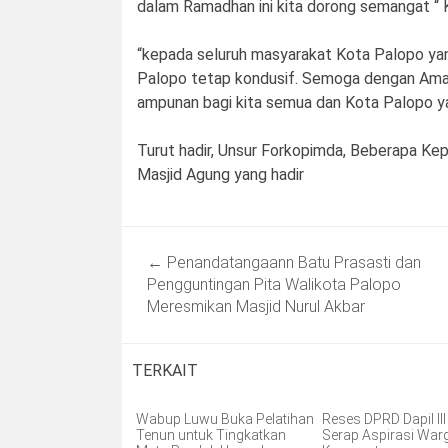
dalam Ramadhan ini kita dorong semangat “ K
“kepada seluruh masyarakat Kota Palopo ya
Palopo tetap kondusif. Semoga dengan Amali
ampunan bagi kita semua dan Kota Palopo ya
Turut hadir, Unsur Forkopimda, Beberapa K
Masjid Agung yang hadir
Post
←
Penandatangaann Batu Prasasti dan
navigation
Pengguntingan Pita Walikota Palopo
Meresmikan Masjid Nurul Akbar
TERKAIT
Wabup Luwu Buka Pelatihan
Reses DPRD Dapil II
Tenun untuk Tingkatkan
Serap Aspirasi War