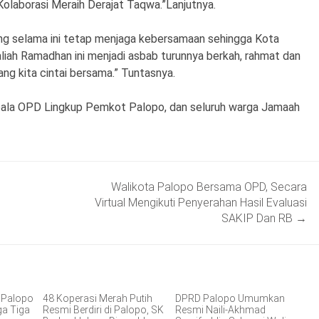
olaborasi Meraih Derajat Taqwa.”Lanjutnya.
ng selama ini tetap menjaga kebersamaan sehingga Kota
ah Ramadhan ini menjadi asbab turunnya berkah, rahmat dan
ng kita cintai bersama.” Tuntasnya.
epala OPD Lingkup Pemkot Palopo, dan seluruh warga Jamaah
Walikota Palopo Bersama OPD, Secara
Virtual Mengikuti Penyerahan Hasil Evaluasi
SAKIP Dan RB
→
I Palopo
48 Koperasi Merah Putih
DPRD Palopo Umumkan
ga Tiga
Resmi Berdiri di Palopo, SK
Resmi Naili-Akhmad