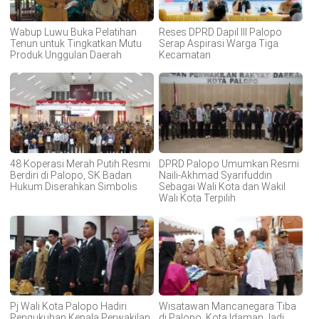
Wabup Luwu Buka Pelatihan
Reses DPRD Dapil III Palopo
Tenun untuk Tingkatkan Mutu
Serap Aspirasi Warga Tiga
Produk Unggulan Daerah
Kecamatan
48 Koperasi Merah Putih Resmi
DPRD Palopo Umumkan Resmi
Berdiri di Palopo, SK Badan
Naili-Akhmad Syarifuddin
Hukum Diserahkan Simbolis
Sebagai Wali Kota dan Wakil
Wali Kota Terpilih
Pj Wali Kota Palopo Hadiri
Wisatawan Mancanegara Tiba
Pengukuhan Kepala Perwakilan
di Palopo, Kota Idaman Jadi