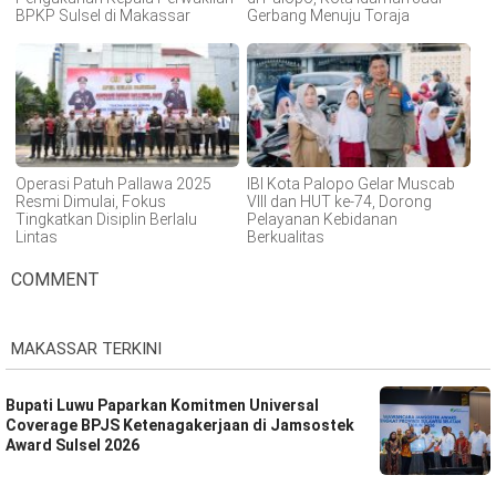
BPKP Sulsel di Makassar
Gerbang Menuju Toraja
Operasi Patuh Pallawa 2025
IBI Kota Palopo Gelar Muscab
Resmi Dimulai, Fokus
VIII dan HUT ke-74, Dorong
Tingkatkan Disiplin Berlalu
Pelayanan Kebidanan
Lintas
Berkualitas
COMMENT
MAKASSAR TERKINI
Bupati Luwu Paparkan Komitmen Universal
Coverage BPJS Ketenagakerjaan di Jamsostek
Award Sulsel 2026