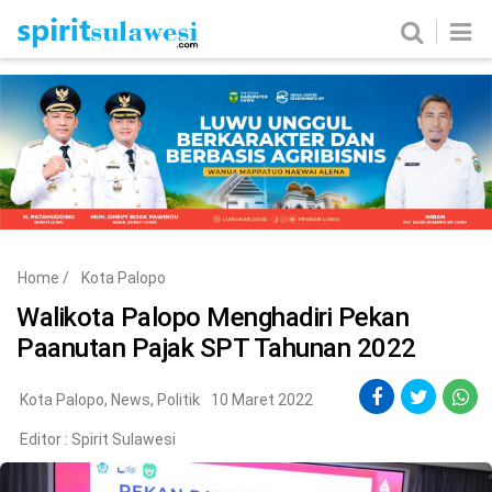
Home
News
Metro
Nasional
Politik
Hukum & Kriminal
Ekobis
Tekno
Home
/
Kota Palopo
Edukasi
Komunitas
Walikota Palopo Menghadiri Pekan
Paanutan Pajak SPT Tahunan 2022
Kota Palopo
,
News
,
Politik
10 Maret 2022
Editor :
Spirit Sulawesi