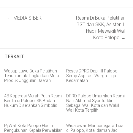
Post
←
MEDIA SIBER
Resmi Di Buka Pelatihan
navigation
BST dan SKK, Asisten II
Hadir Mewakili Wali
Kota Palopo
→
TERKAIT
Wabup Luwu Buka Pelatihan
Reses DPRD Dapil III Palopo
Tenun untuk Tingkatkan Mutu
Serap Aspirasi Warga Tiga
Produk Unggulan Daerah
Kecamatan
48 Koperasi Merah Putih Resmi
DPRD Palopo Umumkan Resmi
Berdiri di Palopo, SK Badan
Naili-Akhmad Syarifuddin
Hukum Diserahkan Simbolis
Sebagai Wali Kota dan Wakil
Wali Kota Terpilih
Pj Wali Kota Palopo Hadiri
Wisatawan Mancanegara Tiba
Pengukuhan Kepala Perwakilan
di Palopo, Kota Idaman Jadi