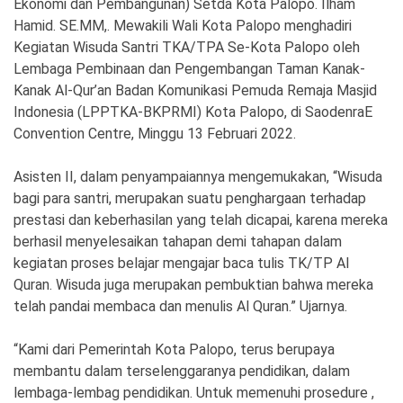
Ekonomi dan Pembangunan) Setda Kota Palopo. Ilham
Hamid. SE.MM,. Mewakili Wali Kota Palopo menghadiri
Kegiatan Wisuda Santri TKA/TPA Se-Kota Palopo oleh
Lembaga Pembinaan dan Pengembangan Taman Kanak-
©
Copyright
Kanak Al-Qur’an Badan Komunikasi Pemuda Remaja Masjid
2026
Indonesia (LPPTKA-BKPRMI) Kota Palopo, di SaodenraE
Spirit
Sulawesi
Convention Centre, Minggu 13 Februari 2022.
Asisten II, dalam penyampaiannya mengemukakan, “Wisuda
bagi para santri, merupakan suatu penghargaan terhadap
prestasi dan keberhasilan yang telah dicapai, karena mereka
berhasil menyelesaikan tahapan demi tahapan dalam
kegiatan proses belajar mengajar baca tulis TK/TP Al
Quran. Wisuda juga merupakan pembuktian bahwa mereka
telah pandai membaca dan menulis Al Quran.” Ujarnya.
“Kami dari Pemerintah Kota Palopo, terus berupaya
membantu dalam terselenggaranya pendidikan, dalam
lembaga-lembag pendidikan. Untuk memenuhi prosedure ,