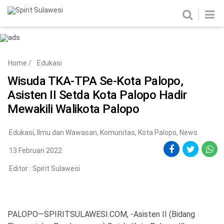
Home
News
Home
/
Edukasi
Metro
Nasional
Wisuda TKA-TPA Se-Kota Palopo,
Politik
Hukum & Kriminal
Asisten II Setda Kota Palopo Hadir
Mewakili Walikota Palopo
Ekobis
Tekno
Edukasi
,
Ilmu dan Wawasan
,
Komunitas
,
Kota Palopo
,
News
Edukasi
Komunitas
13 Februari 2022
Editor :
Spirit Sulawesi
PALOPO—SPIRITSULAWESI.COM, -Asisten II (Bidang