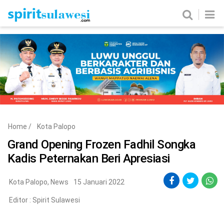
Home
News
Metro
Nasional
Politik
Hukum & Kriminal
Ekobis
Tekno
Home
/
Kota Palopo
Edukasi
Komunitas
Grand Opening Frozen Fadhil Songka
Kadis Peternakan Beri Apresiasi
Kota Palopo
,
News
15 Januari 2022
Editor :
Spirit Sulawesi