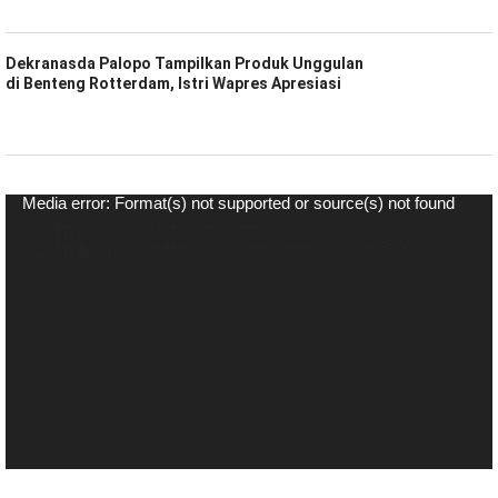
Dekranasda Palopo Tampilkan Produk Unggulan
di Benteng Rotterdam, Istri Wapres Apresiasi
Pemutar
Media error: Format(s) not supported or source(s) not found
Video
Unduh Berkas: https://spiritsulawesi.com/wp-content/uploads/2020/07/WhatsApp-Video-2020-06-
27-at-22.17.40.mp4?_=1
Unduh Berkas: https://spiritsulawesi.com/wp-content/uploads/2020/07/WhatsApp-Video-2020-06-
27-at-22.17.40.mp4?_=1