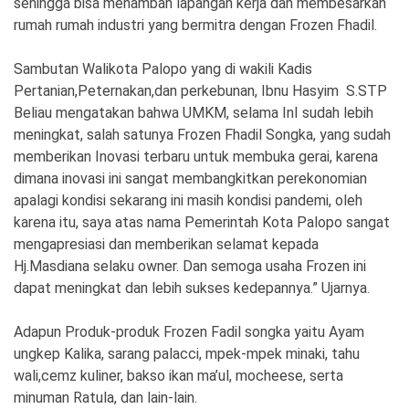
sehingga bisa menambah lapangan kerja dan membesarkan
rumah rumah industri yang bermitra dengan Frozen Fhadil.
Sambutan Walikota Palopo yang di wakili Kadis
Pertanian,Peternakan,dan perkebunan, Ibnu Hasyim S.STP
Beliau mengatakan bahwa UMKM, selama InI sudah lebih
meningkat, salah satunya Frozen Fhadil Songka, yang sudah
memberikan Inovasi terbaru untuk membuka gerai, karena
dimana inovasi ini sangat membangkitkan perekonomian
apalagi kondisi sekarang ini masih kondisi pandemi, oleh
karena itu, saya atas nama Pemerintah Kota Palopo sangat
mengapresiasi dan memberikan selamat kepada
Hj.Masdiana selaku owner. Dan semoga usaha Frozen ini
dapat meningkat dan lebih sukses kedepannya.” Ujarnya.
Adapun Produk-produk Frozen Fadil songka yaitu Ayam
ungkep Kalika, sarang palacci, mpek-mpek minaki, tahu
wali,cemz kuliner, bakso ikan ma’ul, mocheese, serta
minuman Ratula, dan lain-lain.