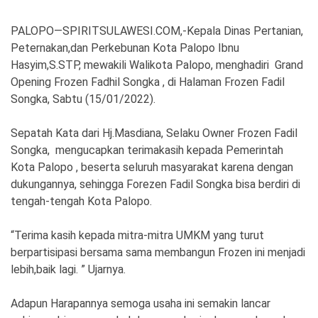
PALOPO—SPIRITSULAWESI.COM,-Kepala Dinas Pertanian,
Peternakan,dan Perkebunan Kota Palopo Ibnu
©
Hasyim,S.STP, mewakili Walikota Palopo, menghadiri Grand
Copyright
2026
Opening Frozen Fadhil Songka , di Halaman Frozen Fadil
Spirit
Songka, Sabtu (15/01/2022).
Sulawesi
Sepatah Kata dari Hj.Masdiana, Selaku Owner Frozen Fadil
Songka, mengucapkan terimakasih kepada Pemerintah
Kota Palopo , beserta seluruh masyarakat karena dengan
dukungannya, sehingga Forezen Fadil Songka bisa berdiri di
tengah-tengah Kota Palopo.
“Terima kasih kepada mitra-mitra UMKM yang turut
berpartisipasi bersama sama membangun Frozen ini menjadi
lebih,baik lagi. ” Ujarnya.
Adapun Harapannya semoga usaha ini semakin lancar