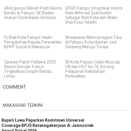
48 Koperasi Merah Putih Resmi
DPRD Palopo Umumkan Resmi
Berdiri di Palopo, SK Badan
Naili-Akhmad Syarifuddin
Hukum Diserahkan Simbolis
Sebagai Wali Kota dan Wakil
Wali Kota Terpilih
Pj Wali Kota Palopo Hadiri
Wisatawan Mancanegara Tiba
Pengukuhan Kepala Perwakilan
di Palopo, Kota Idaman Jadi
BPKP Sulsel di Makassar
Gerbang Menuju Toraja
Operasi Patuh Pallawa 2025
IBI Kota Palopo Gelar Muscab
Resmi Dimulai, Fokus
VIII dan HUT ke-74, Dorong
Tingkatkan Disiplin Berlalu
Pelayanan Kebidanan
Lintas
Berkualitas
COMMENT
MAKASSAR TERKINI
Bupati Luwu Paparkan Komitmen Universal
Coverage BPJS Ketenagakerjaan di Jamsostek
Award Sulsel 2026