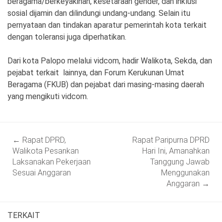
beragama/berkeyakinan, kesetaraan gender, dan inklusi
sosial dijamin dan dilindungi undang-undang. Selain itu
pernyataan dan tindakan aparatur pemerintah kota terkait
dengan toleransi juga diperhatikan.
Dari kota Palopo melalui vidcom, hadir Walikota, Sekda, dan
pejabat terkait lainnya, dan Forum Kerukunan Umat
Beragama (FKUB) dan pejabat dari masing-masing daerah
yang mengikuti vidcom.
Post
←
Rapat DPRD,
Rapat Paripurna DPRD
navigation
Walikota Pesankan
Hari Ini, Amanahkan
Laksanakan Pekerjaan
Tanggung Jawab
Sesuai Anggaran
Menggunakan
Anggaran
→
TERKAIT