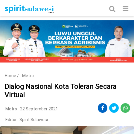
Home
News
Metro
Nasional
Politik
Hukum & Kriminal
Ekobis
Tekno
Home
/
Metro
Edukasi
Komunitas
Dialog Nasional Kota Toleran Secara
Virtual
Metro
22 September 2021
Editor :
Spirit Sulawesi