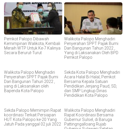
Pemkot Palopo Dibawah
Walikota Palopo Menghadiri
Kemimpinan Walikota, Kembali
Penyerahan SPPT Pajak Bumi
Meraih WTP Untuk Ke-7 Kalinya
Dan Bangunan Tahun 2022 ,
Secara Berurut-Turut
Yang di Laksanakan Oleh BPD
Pemkot Palopo
Walikota Palopo Menghadiri
Sekda Kota Palopo Menghadiri
Penyerahan SPPT Pajak Bumi
Acara Halal Bi Halal, Pemkot
Dan Bangunan Tahun 2022 ,
Bersama Kepala Satuan
yang di Laksanakan oleh
Pendidikan Jenjang Paud, SD,
Bapenda Kota Palopo
dan SMP Lingkup Dinas
Pendidikan Kota Palopo
Sekda Palopo Memimpin Rapat
Walikota Palopo Menghadiri
koordinasi Terkait Persiapan
Rapat Koordinasi Bersama
HUT Kota Palopo ke-20 Yang
Gubernur Sulsel, di Baruga
Jatuh Pada yanggal 02 juli 2022
Pattingngalloang Rujab
Gubernur Sulawesi Selatan