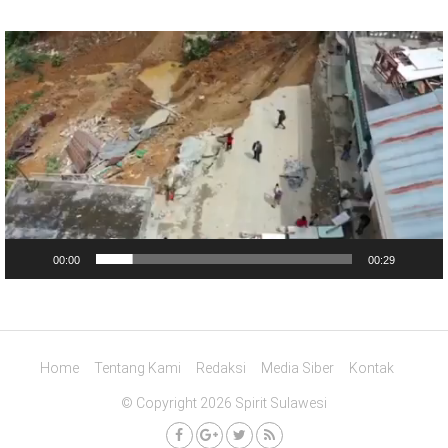
Pemutar
Video
00:00
00:29
Home
Tentang Kami
Redaksi
Media Siber
Kontak
© Copyright 2026 Spirit Sulawesi