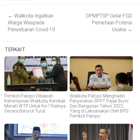
Post
←
Walikota Ingatkan
DPMPTSP Gelar FGD
navigation
Warga Waspada
Pemetaan Potensi
Penyebaran Covid-19
Usaha
→
TERKAIT
Pemkot Palopo Dibawah
Walikota Palopo Menghadiri
Kemimpinan Walikota, Kembali
Penyerahan SPPT Pajak Bumi
Meraih WTP Untuk Ke-7 Kalinya
Dan Bangunan Tahun 2022 ,
Secara Berurut-Turut
Yang di Laksanakan Oleh BPD
Pemkot Palopo