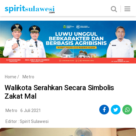
Home
News
Metro
Nasional
Politik
Hukum & Kriminal
Ekobis
Tekno
Home
/
Metro
Edukasi
Komunitas
Walikota Serahkan Secara Simbolis
Zakat Mal
Metro
6 Juli 2021
Editor :
Spirit Sulawesi