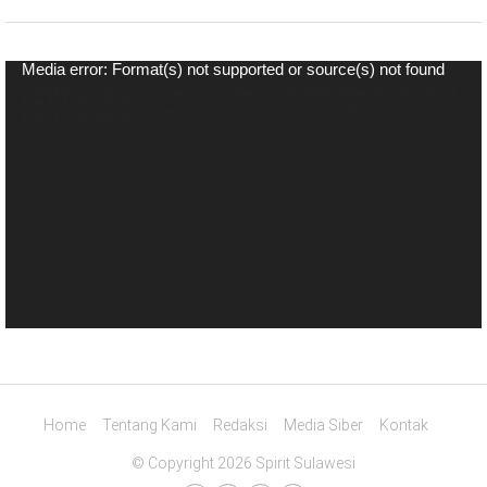
Pemutar
Media error: Format(s) not supported or source(s) not found
Video
Unduh Berkas: https://spiritsulawesi.com/wp-content/uploads/2020/07/WhatsApp-Video-2020-06-
27-at-22.17.40.mp4?_=1
Unduh Berkas: https://spiritsulawesi.com/wp-content/uploads/2020/07/WhatsApp-Video-2020-06-
27-at-22.17.40.mp4?_=1
Home
Tentang Kami
Redaksi
Media Siber
Kontak
© Copyright 2026 Spirit Sulawesi