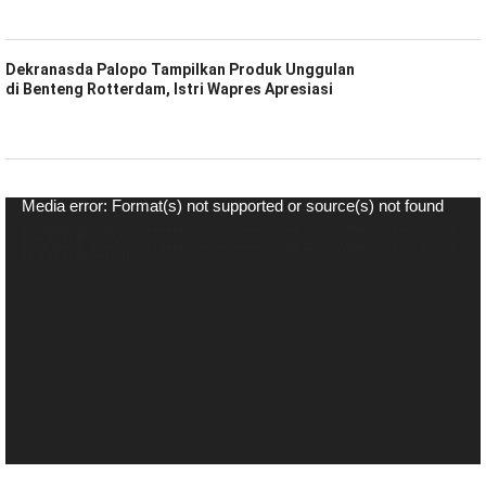
Dekranasda Palopo Tampilkan Produk Unggulan
di Benteng Rotterdam, Istri Wapres Apresiasi
Pemutar
Media error: Format(s) not supported or source(s) not found
Video
Unduh Berkas: https://spiritsulawesi.com/wp-content/uploads/2020/07/WhatsApp-Video-2020-06-
27-at-22.17.40.mp4?_=1
Unduh Berkas: https://spiritsulawesi.com/wp-content/uploads/2020/07/WhatsApp-Video-2020-06-
27-at-22.17.40.mp4?_=1