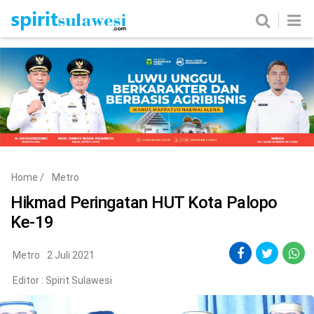
Home
News
Metro
Nasional
Politik
Hukum & Kriminal
Ekobis
Tekno
Home
/
Metro
Edukasi
Komunitas
Hikmad Peringatan HUT Kota Palopo
Ke-19
Metro
2 Juli 2021
Editor :
Spirit Sulawesi