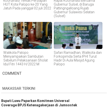
koordinasi Terkait Persiapan
Rapat Koordinasi Bersama
HUT Kota Palopo ke-20 Yang
Gubernur Sulsel, di Baruga
Jatuh Pada yanggal 02 juli 2022
Pattingngalloang Rujab
Gubernur Sulawesi Selatan
(Sulsel)
Walikota Palopo
Safari Ramadhan, Walikota dan
Menyampaikan Sambutan
Forkopimda Serta IPHI Turut
Sebelum Pelaksanaan Sholat
Hadir Di Aula Masjid Agung
Idul Fitri 1443 H/2022 M
Palopo
COMMENT
MAKASSAR TERKINI
Bupati Luwu Paparkan Komitmen Universal
Coverage BPJS Ketenagakerjaan di Jamsostek