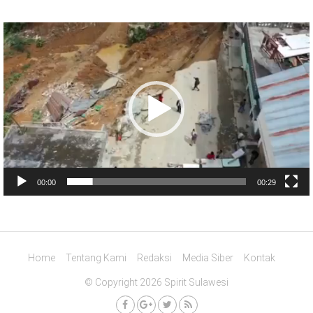
Pemutar
Video
00:00
00:29
Home
Tentang Kami
Redaksi
Media Siber
Kontak
© Copyright 2026 Spirit Sulawesi