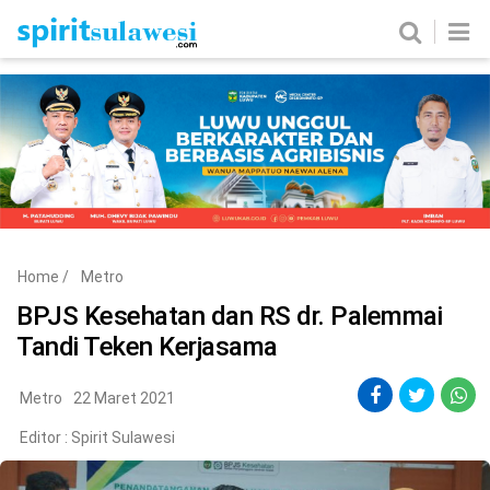
Home
News
Metro
Nasional
Politik
Hukum & Kriminal
Ekobis
Tekno
Home
/
Metro
Edukasi
Komunitas
BPJS Kesehatan dan RS dr. Palemmai
Tandi Teken Kerjasama
Metro
22 Maret 2021
Editor :
Spirit Sulawesi