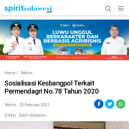
Home
News
Metro
Nasional
Politik
Hukum & Kriminal
Ekobis
Tekno
Home
/
Metro
Edukasi
Komunitas
Sosialisasi Kesbangpol Terkait
Permendagri No.78 Tahun 2020
Metro
25 Februari 2021
Editor :
Spirit Sulawesi