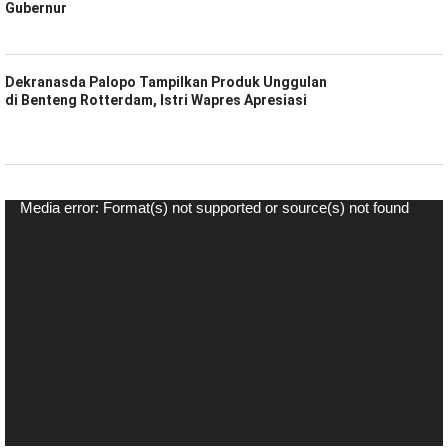
Gubernur
Dekranasda Palopo Tampilkan Produk Unggulan
di Benteng Rotterdam, Istri Wapres Apresiasi
Pemutar
Media error: Format(s) not supported or source(s) not found
Video
Unduh Berkas: https://spiritsulawesi.com/wp-content/uploads/2020/07/WhatsApp-Video-2020-06-
27-at-22.17.40.mp4?_=1
Unduh Berkas: https://spiritsulawesi.com/wp-content/uploads/2020/07/WhatsApp-Video-2020-06-
27-at-22.17.40.mp4?_=1