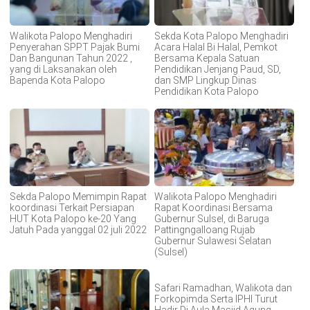
Walikota Palopo Menghadiri
Sekda Kota Palopo Menghadiri
Penyerahan SPPT Pajak Bumi
Acara Halal Bi Halal, Pemkot
Dan Bangunan Tahun 2022 ,
Bersama Kepala Satuan
yang di Laksanakan oleh
Pendidikan Jenjang Paud, SD,
Bapenda Kota Palopo
dan SMP Lingkup Dinas
Pendidikan Kota Palopo
Sekda Palopo Memimpin Rapat
Walikota Palopo Menghadiri
koordinasi Terkait Persiapan
Rapat Koordinasi Bersama
HUT Kota Palopo ke-20 Yang
Gubernur Sulsel, di Baruga
Jatuh Pada yanggal 02 juli 2022
Pattingngalloang Rujab
Gubernur Sulawesi Selatan
(Sulsel)
Safari Ramadhan, Walikota dan
Forkopimda Serta IPHI Turut
Hadir Di Aula Masjid Agung