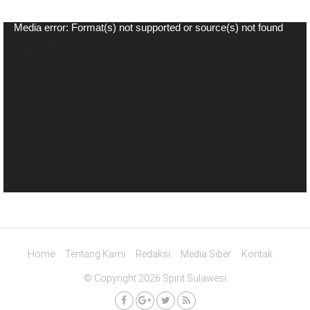
Pemutar
Media error: Format(s) not supported or source(s) not found
Video
Unduh Berkas: https://spiritsulawesi.com/wp-content/uploads/2020/07/WhatsApp-Video-2020-06-
27-at-22.17.40.mp4?_=1
Unduh Berkas: https://spiritsulawesi.com/wp-content/uploads/2020/07/WhatsApp-Video-2020-06-
27-at-22.17.40.mp4?_=1
Home
Tentang Kami
Redaksi
Media Siber
Kontak
© Copyright 2026 Spirit Sulawesi