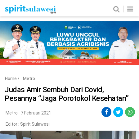
Home
News
Metro
Nasional
Politik
Hukum & Kriminal
Ekobis
Tekno
Home
/
Metro
Edukasi
Komunitas
Judas Amir Sembuh Dari Covid,
Pesannya “Jaga Porotokol Kesehatan”
Metro
7 Februari 2021
Editor :
Spirit Sulawesi