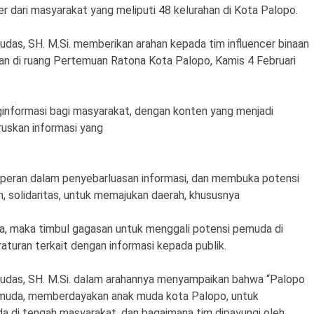
er dari masyarakat yang meliputi 48 kelurahan di Kota Palopo.
as, SH. M.Si. memberikan arahan kepada tim influencer binaan
an di ruang Pertemuan Ratona Kota Palopo, Kamis 4 Februari
enginformasi bagi masyarakat, dengan konten yang menjadi
ruskan informasi yang
erperan dalam penyebarluasan informasi, dan membuka potensi
n, solidaritas, untuk memajukan daerah, khususnya
a, maka timbul gagasan untuk menggali potensi pemuda di
turan terkait dengan informasi kepada publik.
das, SH. M.Si. dalam arahannya menyampaikan bahwa “Palopo
muda, memberdayakan anak muda kota Palopo, untuk
a di tengah masyarakat, dan bagaimana tim dipayungi oleh