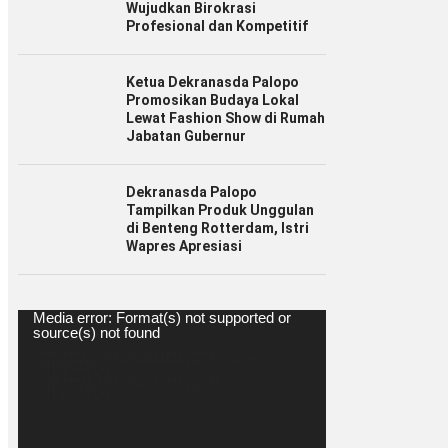
Wujudkan Birokrasi
Profesional dan Kompetitif
Ketua Dekranasda Palopo
Promosikan Budaya Lokal
Lewat Fashion Show di Rumah
Jabatan Gubernur
Dekranasda Palopo
Tampilkan Produk Unggulan
di Benteng Rotterdam, Istri
Wapres Apresiasi
Pemutar
Media error: Format(s) not supported or
Video
source(s) not found
Unduh Berkas: https://spiritsulawesi.com/wp-
content/uploads/2020/07/WhatsApp-Video-2020-06-27-at-
22.17.40.mp4?_=1
Unduh Berkas: https://spiritsulawesi.com/wp-
content/uploads/2020/07/WhatsApp-Video-2020-06-27-at-
22.17.40.mp4?_=1