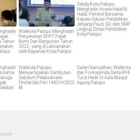
Sekda Kota Palopo
Menghadiri Acara Halal Bi
Halal, Pemkot Bersama
Kepala Satuan Pendidikan
Jenjang Paud, SD, dan SMP
Lingkup Dinas Pendidikan
nghadiri
Walikota Palopo Menghadiri
Kota Palopo
ajak
Penyerahan SPPT Pajak
n Tahun
Bumi Dan Bangunan Tahun
sanakan
2022 , yang di Laksanakan
alopo
oleh Bapenda Kota Palopo
nghadiri
Walikota Palopo
Safari Ramadhan, Walikota
Bersama
Menyampaikan Sambutan
dan Forkopimda Serta IPHI
 Baruga
Sebelum Pelaksanaan
Turut Hadir Di Aula Masjid
jab
Sholat Idul Fitri 1443 H/2022
Agung Palopo
Selatan
M
Kontak