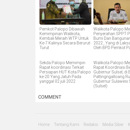
Pemkot Palopo Dibawah
Walikota Palopo Me
Kemimpinan Walikota,
Penyerahan SPPT P
Kembali Meraih WTP Untuk
Bumi Dan Banguna
Ke-7 Kalinya Secara Berurut-
2022 , Yang di Lak
Turut
Oleh BPD Pemkot P
Sekda Palopo Memimpin
Walikota Palopo Me
Rapat koordinasi Terkait
Rapat Koordinasi 
Persiapan HUT Kota Palopo
Gubernur Sulsel, di
ke-20 Yang Jatuh Pada
Pattingngalloang Ru
yanggal 02 juli 2022
Gubernur Sulawesi 
(Sulsel)
COMMENT
Home
Tentang Kami
Redaksi
Media Siber