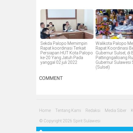
Sekda Palopo Memimpin
Walikota Palopo Me
Rapat koordinasi Terkait
Rapat Koordinasi 
Persiapan HUT Kota Palopo
Gubernur Sulsel, di
ke-20 Yang Jatuh Pada
Pattingngalloang Ru
yanggal 02 juli 2022
Gubernur Sulawesi 
(Sulsel)
COMMENT
Home
Tentang Kami
Redaksi
Media Siber
© Copyright 2026 Spirit Sulawesi