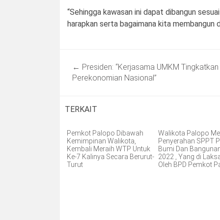
“Sehingga kawasan ini dapat dibangun sesuai
harapkan serta bagaimana kita membangun d
Post
←
Presiden: “Kerjasama UMKM Tingkatkan
navigation
Perekonomian Nasional”
TERKAIT
Pemkot Palopo Dibawah
Walikota Palopo Me
Kemimpinan Walikota,
Penyerahan SPPT P
Kembali Meraih WTP Untuk
Bumi Dan Banguna
Ke-7 Kalinya Secara Berurut-
2022 , Yang di Lak
Turut
Oleh BPD Pemkot P