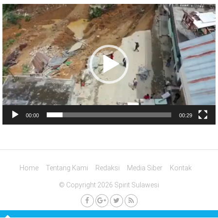
Pemutar
Video
00:00
00:29
Home
Tentang Kami
Redaksi
Media Siber
Kontak
© Copyright 2026 Spirit Sulawesi