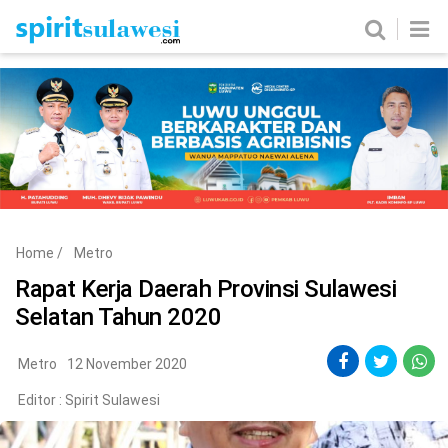
Home
News
Metro
Nasional
Politik
Hukum & Kriminal
Ekobis
Tekno
Home
/
Metro
Edukasi
Komunitas
Rapat Kerja Daerah Provinsi Sulawesi
Selatan Tahun 2020
Metro
12 November 2020
Editor :
Spirit Sulawesi