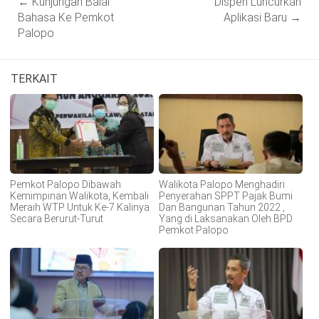
←
Kunjungan Balai
Dispen Luncurkan
navigation
Bahasa Ke Pemkot
Aplikasi Baru
→
Palopo
TERKAIT
Pemkot Palopo Dibawah
Walikota Palopo Menghadiri
Kemimpinan Walikota, Kembali
Penyerahan SPPT Pajak Bumi
Meraih WTP Untuk Ke-7 Kalinya
Dan Bangunan Tahun 2022 ,
Secara Berurut-Turut
Yang di Laksanakan Oleh BPD
Pemkot Palopo