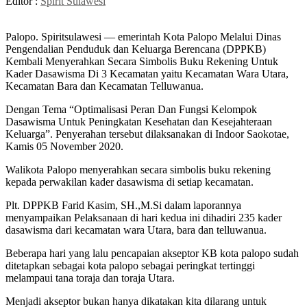
Editor :
Spirit Sulawesi
Palopo. Spiritsulawesi — emerintah Kota Palopo Melalui Dinas
Pengendalian Penduduk dan Keluarga Berencana (DPPKB)
Kembali Menyerahkan Secara Simbolis Buku Rekening Untuk
Kader Dasawisma Di 3 Kecamatan yaitu Kecamatan Wara Utara,
Kecamatan Bara dan Kecamatan Telluwanua.
Dengan Tema “Optimalisasi Peran Dan Fungsi Kelompok
Dasawisma Untuk Peningkatan Kesehatan dan Kesejahteraan
Keluarga”. Penyerahan tersebut dilaksanakan di Indoor Saokotae,
Kamis 05 November 2020.
Walikota Palopo menyerahkan secara simbolis buku rekening
kepada perwakilan kader dasawisma di setiap kecamatan.
Plt. DPPKB Farid Kasim, SH.,M.Si dalam laporannya
menyampaikan Pelaksanaan di hari kedua ini dihadiri 235 kader
dasawisma dari kecamatan wara Utara, bara dan telluwanua.
Beberapa hari yang lalu pencapaian akseptor KB kota palopo sudah
ditetapkan sebagai kota palopo sebagai peringkat tertinggi
melampaui tana toraja dan toraja Utara.
Menjadi akseptor bukan hanya dikatakan kita dilarang untuk