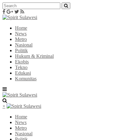
Home
News
Metro
Nasional
Politik
Hukum & Kriminal
Ekobis
Tekno
Edukasi
Komunitas
×
Home
News
Metro
Nasional
Politik