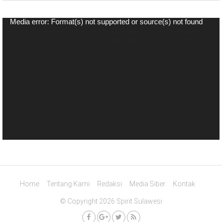
Pemutar
Media error: Format(s) not supported or source(s) not found
Video
Unduh Berkas: https://spiritsulawesi.com/wp-content/uploads/2020/07/WhatsApp-Video-2020-06-
27-at-22.17.40.mp4?_=1
Unduh Berkas: https://spiritsulawesi.com/wp-content/uploads/2020/07/WhatsApp-Video-2020-06-
27-at-22.17.40.mp4?_=1
Home
Tentang Kami
Redaksi
Media Siber
Kontak
© Copyright 2026 Spirit Sulawesi