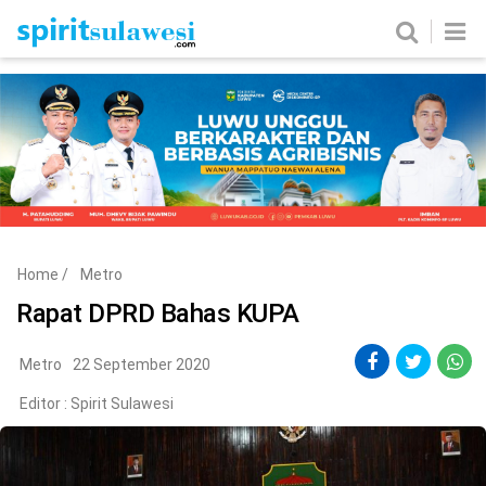
Home
News
Metro
Nasional
Politik
Hukum & Kriminal
Ekobis
Tekno
Home
/
Metro
Edukasi
Komunitas
Rapat DPRD Bahas KUPA
Metro
22 September 2020
Editor :
Spirit Sulawesi