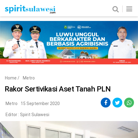
Home
News
Metro
Nasional
Politik
Hukum & Kriminal
Ekobis
Tekno
Home
/
Metro
Edukasi
Komunitas
Rakor Sertivikasi Aset Tanah PLN
Metro
15 September 2020
Editor :
Spirit Sulawesi