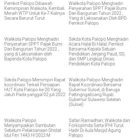
Pemkot Palopo Dibawah
Walikota Palopo Menghadiri
Kemimpinan Walikota, Kembali
Penyerahan SPPT Pajak Bumi
Meraih WTP Untuk Ke-7 Kalinya
Dan Bangunan Tahun 2022 ,
Secara Berurut-Turut
Yang di Laksanakan Oleh BPD
Pemkot Palopo
Walikota Palopo Menghadiri
Sekda Kota Palopo Menghadiri
Penyerahan SPPT Pajak Bumi
Acara Halal Bi Halal, Pemkot
Dan Bangunan Tahun 2022 ,
Bersama Kepala Satuan
yang di Laksanakan oleh
Pendidikan Jenjang Paud, SD,
Bapenda Kota Palopo
dan SMP Lingkup Dinas
Pendidikan Kota Palopo
Sekda Palopo Memimpin Rapat
Walikota Palopo Menghadiri
koordinasi Terkait Persiapan
Rapat Koordinasi Bersama
HUT Kota Palopo ke-20 Yang
Gubernur Sulsel, di Baruga
Jatuh Pada yanggal 02 juli 2022
Pattingngalloang Rujab
Gubernur Sulawesi Selatan
(Sulsel)
Walikota Palopo
Safari Ramadhan, Walikota dan
Menyampaikan Sambutan
Forkopimda Serta IPHI Turut
Sebelum Pelaksanaan Sholat
Hadir Di Aula Masjid Agung
Idul Fitri 1443 H/2022 M
Palopo