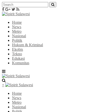
Home
News
Metro
Nasional
Politik
Hukum & Kriminal
Ekobis
Tekno
Edukasi
Komunitas
×
Home
News
Metro
Nasional
Politik