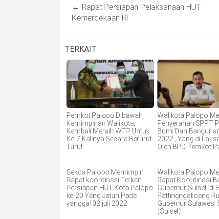
Post
←
Rapat Persiapan Pelaksanaan HUT
navigation
Kemerdekaan RI
TERKAIT
Pemkot Palopo Dibawah
Walikota Palopo Me
Kemimpinan Walikota,
Penyerahan SPPT P
Kembali Meraih WTP Untuk
Bumi Dan Banguna
Ke-7 Kalinya Secara Berurut-
2022 , Yang di Lak
Turut
Oleh BPD Pemkot P
Sekda Palopo Memimpin
Walikota Palopo Me
Rapat koordinasi Terkait
Rapat Koordinasi 
Persiapan HUT Kota Palopo
Gubernur Sulsel, di
ke-20 Yang Jatuh Pada
Pattingngalloang Ru
yanggal 02 juli 2022
Gubernur Sulawesi 
(Sulsel)