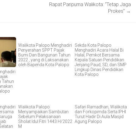
Rapat Paripurna Walikota: “Tetap Jaga
Prokes”
→
Walikota Palopo Menghadiri
Sekda Kota Palopo
Penyerahan SPPT Pajak
Menghadiri Acara Halal Bi
Bumi Dan Bangunan Tahun
Halal, Pemkot Bersama
2022 , yang di Laksanakan
Kepala Satuan Pendidikan
oleh Bapenda Kota Palopo
Jenjang Paud, SD, dan SMP
Lingkup Dinas Pendidikan
nghadiri
Kota Palopo
ajak
n Tahun
sanakan
alopo
nghadiri
Walikota Palopo
Safari Ramadhan, Walikota
Bersama
Menyampaikan Sambutan
dan Forkopimda Serta IPHI
 Baruga
Sebelum Pelaksanaan
Turut Hadir Di Aula Masjid
jab
Sholat Idul Fitri 1443 H/2022
Agung Palopo
Selatan
M