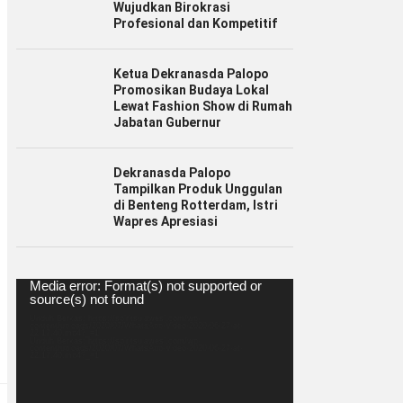
Wujudkan Birokrasi
Profesional dan Kompetitif
Ketua Dekranasda Palopo
Promosikan Budaya Lokal
Lewat Fashion Show di Rumah
Jabatan Gubernur
Dekranasda Palopo
Tampilkan Produk Unggulan
di Benteng Rotterdam, Istri
Wapres Apresiasi
Pemutar
Media error: Format(s) not supported or
Video
source(s) not found
Unduh Berkas: https://spiritsulawesi.com/wp-
content/uploads/2020/07/WhatsApp-Video-2020-06-27-at-
22.17.40.mp4?_=1
Unduh Berkas: https://spiritsulawesi.com/wp-
content/uploads/2020/07/WhatsApp-Video-2020-06-27-at-
22.17.40.mp4?_=1