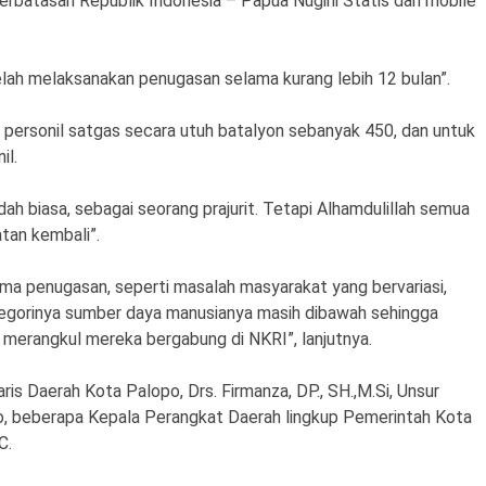
rbatasan Republik Indonesia – Papua Nugini Statis dan mobile
telah melaksanakan penugasan selama kurang lebih 12 bulan”.
h personil satgas secara utuh batalyon sebanyak 450, dan untuk
il.
dah biasa, sebagai seorang prajurit. Tetapi Alhamdulillah semua
tan kembali”.
ama penugasan, seperti masalah masyarakat yang bervariasi,
tegorinya sumber daya manusianya masih dibawah sehingga
 merangkul mereka bergabung di NKRI”, lanjutnya.
is Daerah Kota Palopo, Drs. Firmanza, DP., SH.,M.Si, Unsur
o, beberapa Kepala Perangkat Daerah lingkup Pemerintah Kota
C.