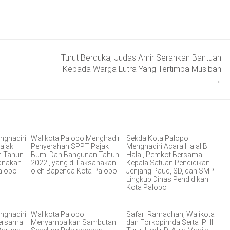
Turut Berduka, Judas Amir Serahkan Bantuan
Kepada Warga Lutra Yang Tertimpa Musibah
→
nghadiri
Walikota Palopo Menghadiri
Sekda Kota Palopo
ajak
Penyerahan SPPT Pajak
Menghadiri Acara Halal Bi
n Tahun
Bumi Dan Bangunan Tahun
Halal, Pemkot Bersama
sanakan
2022 , yang di Laksanakan
Kepala Satuan Pendidikan
alopo
oleh Bapenda Kota Palopo
Jenjang Paud, SD, dan SMP
Lingkup Dinas Pendidikan
Kota Palopo
nghadiri
Walikota Palopo
Safari Ramadhan, Walikota
Bersama
Menyampaikan Sambutan
dan Forkopimda Serta IPHI