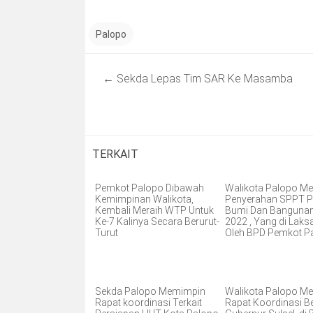
Palopo
Post
←
Sekda Lepas Tim SAR Ke Masamba
navigation
TERKAIT
Pemkot Palopo Dibawah
Walikota Palopo Me
Kemimpinan Walikota,
Penyerahan SPPT P
Kembali Meraih WTP Untuk
Bumi Dan Banguna
Ke-7 Kalinya Secara Berurut-
2022 , Yang di Lak
Turut
Oleh BPD Pemkot P
Sekda Palopo Memimpin
Walikota Palopo Me
Rapat koordinasi Terkait
Rapat Koordinasi 