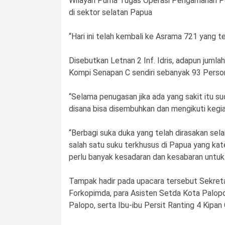
Wilayah Purna Tugas Operasi Pengamanan Pe
di sektor selatan Papua
“Hari ini telah kembali ke Asrama 721 yang 
Disebutkan Letnan 2 Inf. Idris, adapun jumla
Kompi Senapan C sendiri sebanyak 93 Person
“Selama penugasan jika ada yang sakit itu su
disana bisa disembuhkan dan mengikuti kegia
“Berbagi suka duka yang telah dirasakan sel
salah satu suku terkhusus di Papua yang ka
perlu banyak kesadaran dan kesabaran untuk
Tampak hadir pada upacara tersebut Sekretar
Forkopimda, para Asisten Setda Kota Palop
Palopo, serta Ibu-ibu Persit Ranting 4 Kipan 