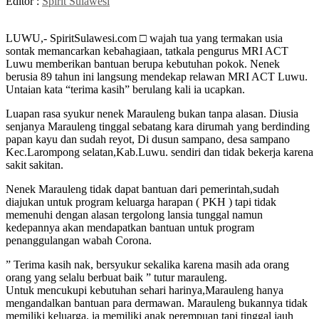
Editor :
Spirit Sulawesi
LUWU,- SpiritSulawesi.com □ wajah tua yang termakan usia
sontak memancarkan kebahagiaan, tatkala pengurus MRI ACT
Luwu memberikan bantuan berupa kebutuhan pokok. Nenek
berusia 89 tahun ini langsung mendekap relawan MRI ACT Luwu.
Untaian kata “terima kasih” berulang kali ia ucapkan.
Luapan rasa syukur nenek Marauleng bukan tanpa alasan. Diusia
senjanya Marauleng tinggal sebatang kara dirumah yang berdinding
papan kayu dan sudah reyot, Di dusun sampano, desa sampano
Kec.Larompong selatan,Kab.Luwu. sendiri dan tidak bekerja karena
sakit sakitan.
Nenek Marauleng tidak dapat bantuan dari pemerintah,sudah
diajukan untuk program keluarga harapan ( PKH ) tapi tidak
memenuhi dengan alasan tergolong lansia tunggal namun
kedepannya akan mendapatkan bantuan untuk program
penanggulangan wabah Corona.
” Terima kasih nak, bersyukur sekalika karena masih ada orang
orang yang selalu berbuat baik ” tutur marauleng.
Untuk mencukupi kebutuhan sehari harinya,Marauleng hanya
mengandalkan bantuan para dermawan. Marauleng bukannya tidak
memiliki keluarga, ia memiliki anak perempuan tapi tinggal jauh