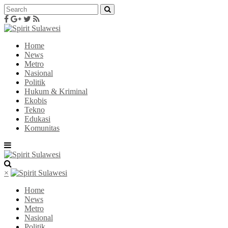
Home
News
Metro
Nasional
Politik
Hukum & Kriminal
Ekobis
Tekno
Edukasi
Komunitas
×
Home
News
Metro
Nasional
Politik