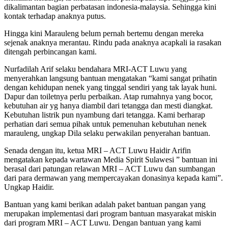
dikalimantan bagian perbatasan indonesia-malaysia. Sehingga kini
kontak terhadap anaknya putus.
Hingga kini Marauleng belum pernah bertemu dengan mereka
sejenak anaknya merantau. Rindu pada anaknya acapkali ia rasakan
ditengah perbincangan kami.
Nurfadilah Arif selaku bendahara MRI-ACT Luwu yang
menyerahkan langsung bantuan mengatakan “kami sangat prihatin
dengan kehidupan nenek yang tinggal sendiri yang tak layak huni.
Dapur dan toiletnya perlu perbaikan. Atap rumahnya yang bocor,
kebutuhan air yg hanya diambil dari tetangga dan mesti diangkat.
Kebutuhan listrik pun nyambung dari tetangga. Kami berharap
perhatian dari semua pihak untuk pemenuhan kebutuhan nenek
marauleng, ungkap Dila selaku perwakilan penyerahan bantuan.
Senada dengan itu, ketua MRI – ACT Luwu Haidir Arifin
mengatakan kepada wartawan Media Spirit Sulawesi ” bantuan ini
berasal dari patungan relawan MRI – ACT Luwu dan sumbangan
dari para dermawan yang mempercayakan donasinya kepada kami”.
Ungkap Haidir.
Bantuan yang kami berikan adalah paket bantuan pangan yang
merupakan implementasi dari program bantuan masyarakat miskin
dari program MRI – ACT Luwu. Dengan bantuan yang kami