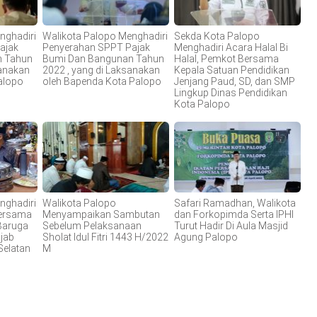
nghadiri
Walikota Palopo Menghadiri
Sekda Kota Palopo
ajak
Penyerahan SPPT Pajak
Menghadiri Acara Halal Bi
n Tahun
Bumi Dan Bangunan Tahun
Halal, Pemkot Bersama
sanakan
2022 , yang di Laksanakan
Kepala Satuan Pendidikan
alopo
oleh Bapenda Kota Palopo
Jenjang Paud, SD, dan SMP
Lingkup Dinas Pendidikan
Kota Palopo
nghadiri
Walikota Palopo
Safari Ramadhan, Walikota
Bersama
Menyampaikan Sambutan
dan Forkopimda Serta IPHI
 Baruga
Sebelum Pelaksanaan
Turut Hadir Di Aula Masjid
jab
Sholat Idul Fitri 1443 H/2022
Agung Palopo
Selatan
M